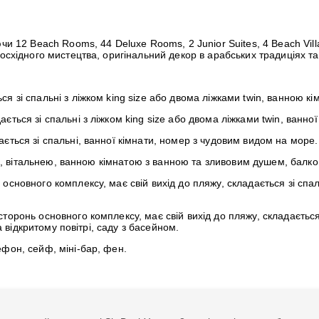
и 12 Beach Rooms, 44 Deluxe Rooms, 2 Junior Suites, 4 Beach Villas
косхідного мистецтва, оригінальний декор в арабських традиціях 
я зі спальні з ліжком king size або двома ліжками twin, ванною к
ться зі спальні з ліжком king size або двома ліжками twin, ванної
ється зі спальні, ванної кімнати, номер з чудовим видом на море.
ize, вітальнею, ванною кімнатою з ванною та зливовим душем, балк
новного комплексу, має свій вихід до пляжу, складається зі спальні
оронь основного комплексу, має свій вихід до пляжу, складається зі
а відкритому повітрі, саду з басейном.
фон, сейф, міні-бар, фен.