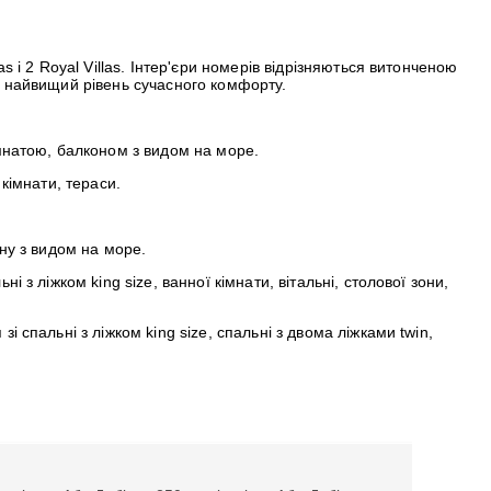
 і 2 Royal Villas. Інтер'єри номерів відрізняються витонченою
та найвищий рівень сучасного комфорту.
імнатою, балконом з видом на море.
 кімнати, тераси.
ону з видом на море.
 з ліжком king size, ванної кімнати, вітальні, столової зони,
 спальні з ліжком king size, спальні з двома ліжками twin,