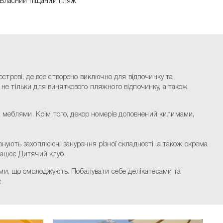
Власний піщаний пляж
 острові, де все створено виключно для відпочинку та
і не тільки для виняткового пляжного відпочинку, а також
и меблями. Крім того, декор номерів доповнений килимами,
понують захоплюючі занурення різної складності, а також окрема
працює Дитячий клуб.
ами, що омолоджують. Побалувати себе делікатесами та
.