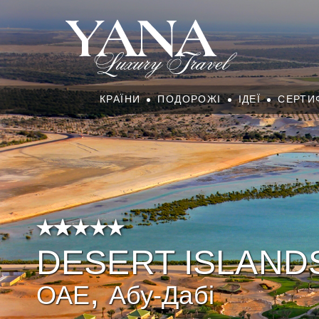
КРАЇНИ
ПОДОРОЖІ
ІДЕЇ
СЕРТИ
DESERT ISLAND
,
ОАЕ
Абу-Дабі