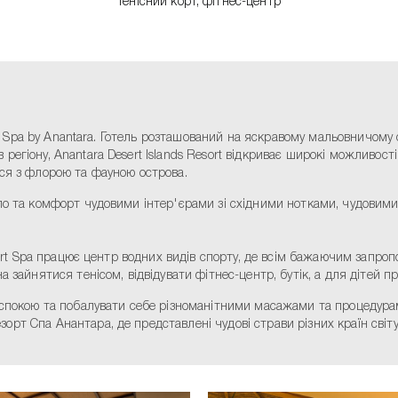
Тенісний корт, фітнес-центр
t & Spa by Anantara. Готель розташований на яскравому мальовничому
егіону, Anantara Desert Islands Resort відкриває широкі можливост
ися з флорою та фауною острова.
пло та комфорт чудовими інтер'єрами зі східними нотками, чудовим
esort Spa працює центр водних видів спорту, де всім бажаючим запро
а зайнятися тенісом, відвідувати фітнес-центр, бутік, а для дітей 
а спокою та побалувати себе різноманітними масажами та процедур
рт Спа Анантара, де представлені чудові страви різних країн світу