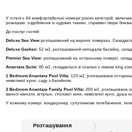
У готелі є 64 комфортабельні номери різних категорій, включаюч
розкішшю: оздоблення із чудових тканин, справжні твори близь
До послуг гостей:
Deluxe Sea View
розташований на верхніх поверхах. Складаєтьс
Deluxe Garden:
52 м2, розташований неподалік басейну, складає
Premier Sea View:
розташований на останньому поверсі, склада
Anantara Suite:
80 м2, складається зі спальні з ліжком king s
1 Bedroom Anantara Pool Villa:
120 м2, розташована осторонь ос
невеликої кухні, саду з басейном.
2 Bedroom Anantara Family Pool Villa:
200 м2, розташована ост
ванної кімнати, вітальні, столової зони, невеликої кухні, душа н
У кожному номері: кондиціонер, супутникове телебачення, теле
Розташування