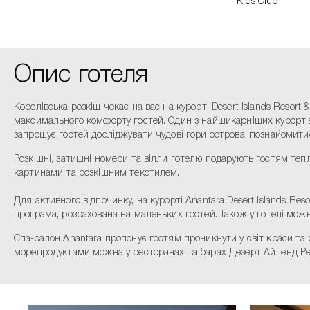
Kids Club
Опис готеля
Королівська розкіш чекає на вас на курорті Desert Islands Resor
максимального комфорту гостей. Один з найшикарніших курортів р
запрошує гостей досліджувати чудові гори острова, познайомит
Розкішні, затишні номери та вілли готелю подарують гостям те
картинами та розкішним текстилем.
Для активного відпочинку, на курорті Anantara Desert Islands R
програма, розрахована на маленьких гостей. Також у готелі можн
Спа-салон Anantara пропонує гостям проникнути у світ краси т
морепродуктами можна у ресторанах та барах Дезерт Айленд Резо