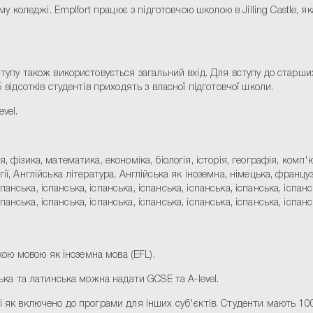
ому коледжі. Emplfort працює з підготовчою школою в Jilling Castle, 
ступу також використовується загальний вхід. Для вступу до старших
 відсотків студентів приходять з власної підготовчої школи.
vel.
 фізика, математика, економіка, біологія, історія, географія, комп'ю
ї, Англійська література, Англійська як іноземна, німецька, французь
спанська, іспанська, іспанська, іспанська, іспанська, іспанська, іспанс
спанська, іспанська, іспанська, іспанська, іспанська, іспанська, іспанс
ькою мовою як іноземна мова (EFL).
цька та латинська можна надати GCSE та A-level.
і як включено до програми для інших суб'єктів. Студенти мають 100 