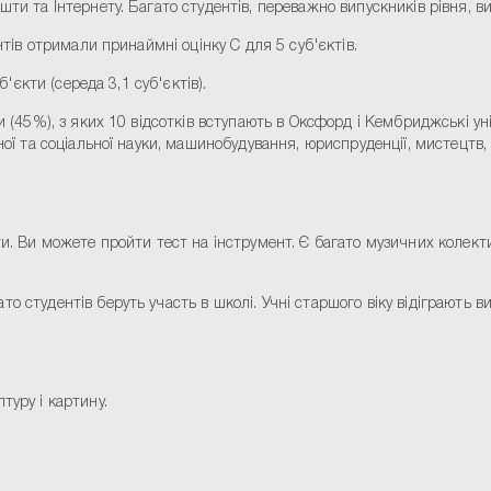
шти та Інтернету. Багато студентів, переважно випускників рівня, в
нтів отримали принаймні оцінку C для 5 суб'єктів.
б'єкти (середа 3,1 суб'єктів).
ти (45%), з яких 10 відсотків вступають в Оксфорд і Кембриджські 
ної та соціальної науки, машинобудування, юриспруденції, мистецтв,
и. Ви можете пройти тест на інструмент. Є багато музичних колектив
о студентів беруть участь в школі. Учні старшого віку відіграють 
туру і картину.