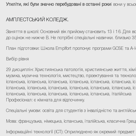
Утиліти, які були значно перебудовані в останні роки
і вони у всь
АМПЛЕСТСЬКИЙ КОЛЕДЖ.
Заняття в школі: Основний вік прийому становить 13 і 16. Для в
до оцінок не нижче B. Не потрібні спеціальні навички. близько 35
План підготовки: Школа Emplfort пропонує програми GCSE та A-le
Вибір рівня
29 дисциплін: Християнська патологія, християнське життя, хімія,
музика, музична технологія, мистецтво, проектування та технологі
іспанська, іспанська, іспанська, іспанська, іспанська, іспанська, і
іспанська, іспанська, іспанська, іспанська, іспанська, іспанська, і
іспанська, іспанська, іспанська, іспанська, іспанська, італійська
Професіонал: є кімната для відпочинку.
Спеціальні умови: освіта для студентів з інвалідністю та англійс
Мова: французька, німецька, іспанська, італійська, класична Гре
Інформаційні технології (ICT): Оприлюднено як окремий предмет 