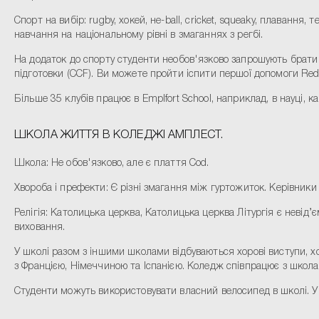
Спорт на вибір: rugby, хокей, не-ball, cricket, squeaky, плавання
навчання на національному рівні в змаганнях з регбі.
На додаток до спорту студенти необов'язково запрошують брати у
підготовки (CCF). Ви можете пройти іспити першої допомоги Red
Більше 35 клубів працює в Emplfort School, наприклад, в науці, 
ШКОЛА ЖИТТЯ В КОЛЕДЖІ АМПЛЕСТ.
Школа: Не обов'язково, але є плаття Cod.
Хвороба і префекти: Є різні змагання між гуртожиток. Керівники
Релігія: Католицька церква, Католицька церква Літургія є невід
виховання.
У школі разом з іншими школами відбуваються хорові виступи, хор
з Францією, Німеччиною та Іспанією. Коледж співпрацює з школами
Студенти можуть використовувати власний велосипед в школі. У 