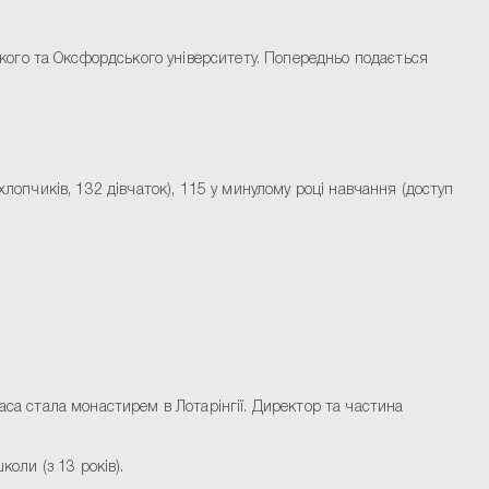
ького та Оксфордського університету. Попередньо подається
 хлопчиків, 132 дівчаток), 115 у минулому році навчання (доступ
аса стала монастирем в Лотарінгії. Директор та частина
оли (з 13 років).