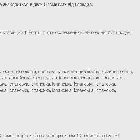
яка знаходиться в двох кілометрах від коледжу.
 класів (Sixth Form), п'ять обстежень GCSE повинні бути подані
терна технологія, політика, класична цивілізація, фізична освіта,
ка, англійська, французька, іспанська, іспанська, іспанська,
ька, іспанська, іспанська, іспанська, іспанська, іспанська,
ька, іспанська, іспанська, іспанська, іспанська, іспанська,
комп'ютерів, які доступні протягом 10 годин на добу, які