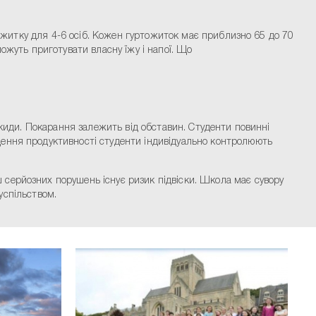
тожитку для 4-6 осіб. Кожен гуртожиток має приблизно 65 до 70
ожуть приготувати власну їжу і напої. Що
икиди. Покарання залежить від обставин. Студенти повинні
щення продуктивності студенти індивідуально контролюють
серйозних порушень існує ризик підвіски. Школа має сувору
суспільством.