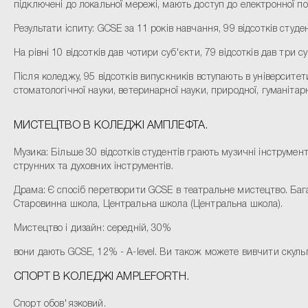
підключені до локальної мережі, мають доступ до електронної по
Результати іспиту: GCSE за 11 років навчання, 99 відсотків студе
На рівні 10 відсотків дав чотири суб'єкти, 79 відсотків дав три су
Після коледжу, 95 відсотків випускників вступають в університе
стоматологічної науки, ветеринарної науки, природної, гуманітар
МИСТЕЦТВО В КОЛЕДЖІ АМПЛЕФТА.
Музика: Більше 30 відсотків студентів грають музичні інструмент
струнних та духовних інструментів.
Драма: Є спосіб перетворити GCSE в театральне мистецтво. Багат
Старовинна школа, Центральна школа (Центральна школа).
Мистецтво і дизайн: середній, 30%
вони дають GCSE, 12% - A-level. Ви також можете вивчити скульп
СПОРТ В КОЛЕДЖІ AMPLEFORTH.
Спорт обов'язковий.