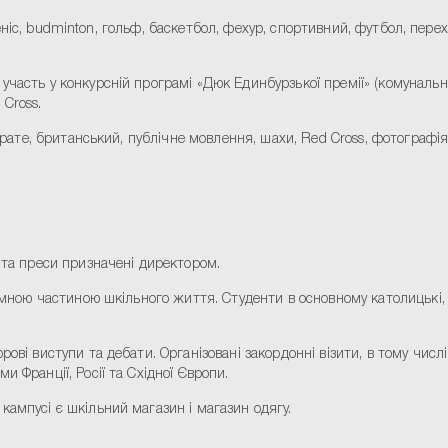
, теніс, budminton, гольф, баскетбол, фехур, спортивний, футбол, пере
часть у конкурсній програмі «Дюк Единбурзької премії» (комунальні 
 Cross.
карате, британський, публічне мовлення, шахи, Red Cross, фотографія
 та преси призначені директором.
’ємною частиною шкільного життя. Студенти в основному католицькі,
ові виступи та дебати. Організовані закордонні візити, в тому числ
 Франції, Росії та Східної Європи.
кампусі є шкільний магазин і магазин одягу.