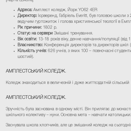
[Карта Школа]
Адреса:
Амплест коледж, Йорк YO62 4ER
Директор:
Ієрверенд, Габріель Everitt, був головою школи
ведучим гуртожиток і голова християнської теології в Емп
Рік причини:
1802 р.
Статус на сервери
Змішані тренування.
Вік освіти:
13-18 років віку, денне навчання/популяції (від 1
Власникство:
Конференція директорів та директорів шкіл 
Кількість учнів:
626 учнів, з яких 100 – повночасні студенти
шостий).
АМПЛЕСТСЬКИЙ КОЛЕДЖ.
Коледж знаходиться в величезній і дуже життєздатній сільській м
АМПЛЕСТСЬКИЙ КОЛЕДЖ.
Зручність була заснована в одному місті. Він прилягає до монас
шкільного колективу – нуни. Основна мета – навчати католицьких 
Заснувала школа хлопчиків, але це змішаний коледж на сьогоднішн