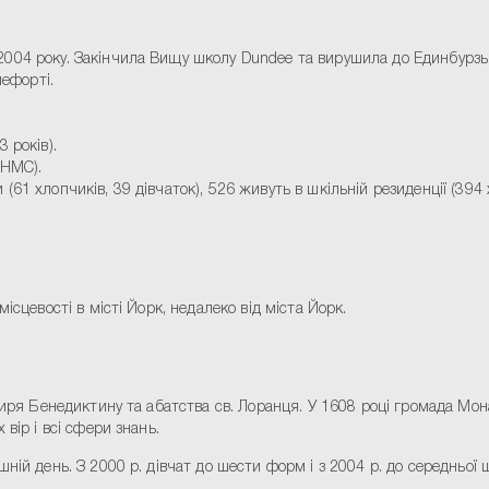
 з 2004 року. Закінчила Вищу школу Dundee та вирушила до Единбурз
лефорті.
3 років).
(HMC).
 (61 хлопчиків, 39 дівчаток), 526 живуть в шкільній резиденції (394
ісцевості в місті Йорк, недалеко від міста Йорк.
тиря Бенедиктину та абатства св. Лоранця. У 1608 році громада Мон
вір і всі сфери знань.
ій день. З 2000 р. дівчат до шести форм і з 2004 р. до середньої шк