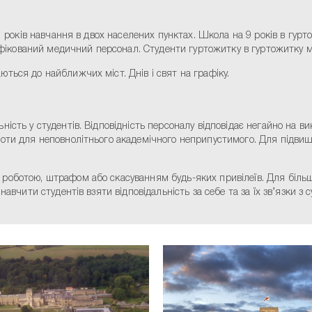
11 років навчання в двох населених пунктах. Школа на 9 років в гур
ліфікований медичний персонал. Студенти гуртожитку в гуртожитку м
ться до найближчих міст. Днів і свят на графіку.
ість у студентів. Відповідність персоналу відповідає негайно на в
боти для неповнолітнього академічного неприпустимого. Для підви
роботою, штрафом або скасуванням будь-яких привілеїв. Для більш 
авчити студентів взяти відповідальність за себе та за їх зв’язки з 