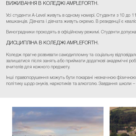
ВИЖИВАННЯ В КОЛЕДЖІ AMPLEFORTH.
Усі студенти A-Level живуть в одному номері. Студенти з 10 до 
мешканців. Дівчата і дівчата живуть окремо. В резиденції є ква
Виноградники проходять в офіційному режимі. Студенти допускаю
ДИСЦИПЛІНА В КОЛЕДЖІ AMPLEFORTH.
Коледж прагне розвивати самодипломну та соціальну відповідальн
залишатися після занять або приймати додаткові академічні ро
вчителів для кожного предмету.
Інші правопорушення можуть бути покарані незначною фізичною 
політику щодо онуків, наркотиків та алкоголю. Завдання школи – н