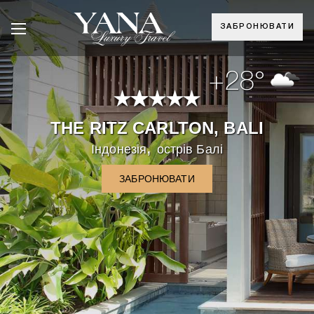
ЗАБРОНЮВАТИ
+28°
THE RITZ CARLTON, BALI
,
Індонезія
острів Балі
ЗАБРОНЮВАТИ