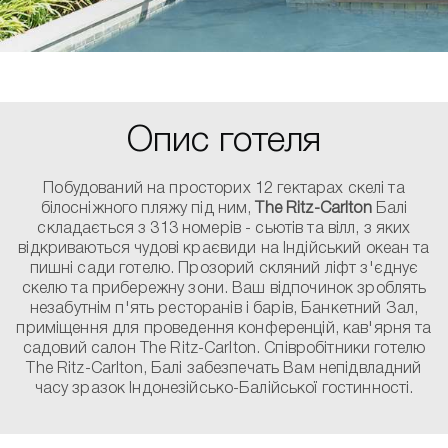
Опис готеля
Побудований на просторих 12 гектарах скелі та
білосніжного пляжу під ним,
The Ritz-Carlton
Балі
складається з 313 номерів - сьютів та вілл, з яких
відкриваються чудові краєвиди на Індійський океан та
пишні сади готелю. Прозорий скляний ліфт з'єднує
скелю та прибережну зони. Ваш відпочинок зроблять
незабутнім п'ять ресторанів і барів, Банкетний Зал,
приміщення для проведення конференцій, кав'ярня та
садовий салон The Ritz-Carlton. Співробітники готелю
The Ritz-Carlton, Балі забезпечать Вам непідвладний
часу зразок Індонезійсько-Балійської гостинності.