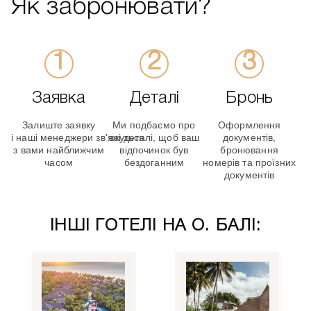
Як забронювати?
Заявка
Деталі
Бронь
Залиште заявку
Ми подбаємо про
Оформлення
і наші менеджери зв'яжуться
всі деталі, щоб ваш
документів,
з вами найближчим
відпочинок був
бронювання
часом
бездоганним
номерів та проїзних
документів
ІНШІ ГОТЕЛІ НА О. БАЛІ: