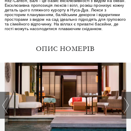
Ritz-Carlton, Балі - це оазис ексклюзивності з видом на океан.
Ексклюзивна пропозиція люксів і вілл, розкіш пронизує кожну
деталь цього пляжного курорту в Нуса-Дуа. Люкси з
просторим плануванням, балійським декором і відкритими
просторами з видом на сад ідеально підходять для групового
та сімейного відпочинку. На віллах є приватні басейни, де
гості можуть насолодитися плаваючим сніданком.
ОПИС НОМЕРІВ