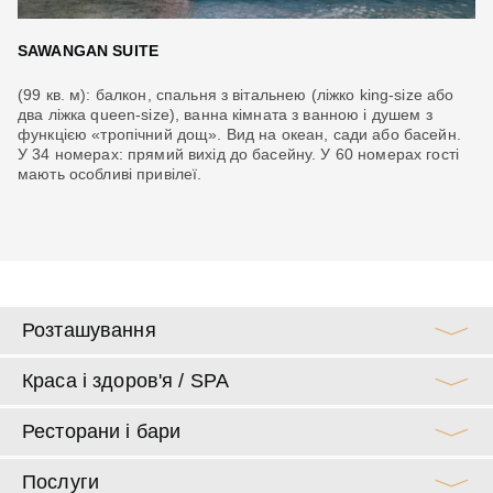
SAWANGAN SUITE
T
(99 кв. м): балкон, спальня з вітальнею (ліжко king-size або
(1
му
два ліжка queen-size), ванна кімната з ванною і душем з
ва
функцією «тропічний дощ». Вид на океан, сади або басейн.
до
ні
У 34 номерах: прямий вихід до басейну. У 60 номерах гості
ви
мають особливі привілеї.
Розташування
Краса і здоров'я / SPA
Ресторани і бари
Послуги