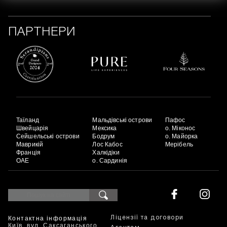
ПАРТНЕРИ
Таїланд
Мальдівські острови
Пафос
Швейцарія
Мексика
о. Міконос
Сейшельські острови
Бодрум
о. Майорка
Маврикій
Лос Кабос
Мерібель
Франція
Халкідіки
ОАЕ
о. Сардинія
Контактна інформація
Ліцензії та договори
Київ, вул. Саксаганського,