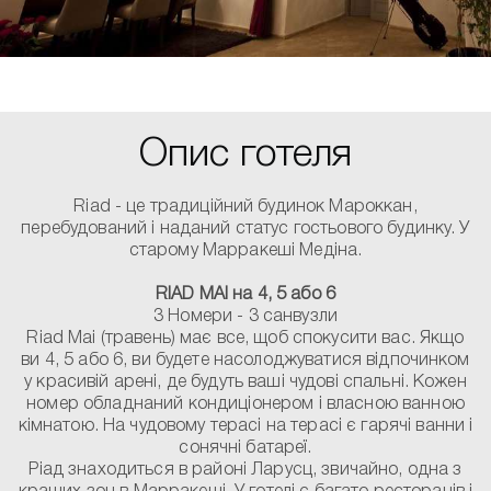
Опис готеля
Riad - це традиційний будинок Мароккан,
перебудований і наданий статус гостьового будинку. У
старому Марракеші Медіна.
RIAD MAI на 4, 5 або 6
3 Номери - 3 санвузли
Riad Mai (травень) має все, щоб спокусити вас. Якщо
ви 4, 5 або 6, ви будете насолоджуватися відпочинком
у красивій арені, де будуть ваші чудові спальні. Кожен
номер обладнаний кондиціонером і власною ванною
кімнатою. На чудовому терасі на терасі є гарячі ванни і
сонячні батареї.
Ріад знаходиться в районі Ларусц, звичайно, одна з