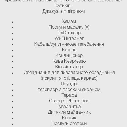
кращих зон в Марракеші. У готелі є багато ресторанів і
бутиків.
Джакузі з підігрівом
Хемам
Послуги масажу (A)
DVD-плеєр
Wi-Fi Інтернет
Кабель/супутникове телебачення
Камінь
Кондиціонер
Кава Nespresso
Кількість ігор
Обладнання для пивоварного обладнання
(покриття, стілець, каркас)
Лаундрі
телевізор з плоским екраном
Тераса
Станція iPhone doc
Гуверантка
Дитячий майданчик
Кошик
Послуги безпеки