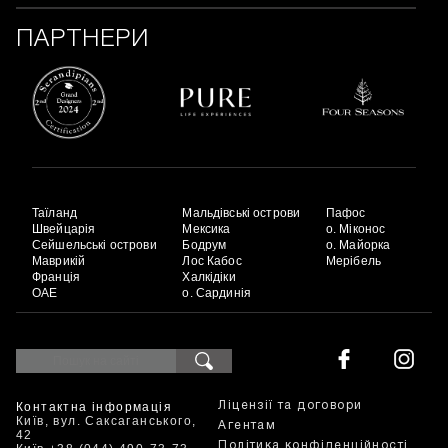
ПАРТНЕРИ
Таїланд
Мальдівські острови
Пафос
Швейцарія
Мексика
о. Міконос
Сейшельські острови
Бодрум
о. Майорка
Маврикій
Лос Кабос
Мерібель
Франція
Халкідіки
ОАЕ
о. Сардинія
Контактна інформація
Ліцензії та договори
Київ, вул. Саксаганського,
Агентам
42
Політика конфіденційності