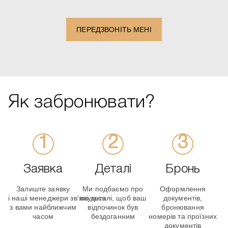
+1
ПЕРЕДЗВОНІТЬ МЕНІ
Як забронювати?
Заявка
Деталі
Бронь
Залиште заявку
Ми подбаємо про
Оформлення
і наші менеджери зв'яжуться
всі деталі, щоб ваш
документів,
з вами найближчим
відпочинок був
бронювання
часом
бездоганним
номерів та проїзних
документів