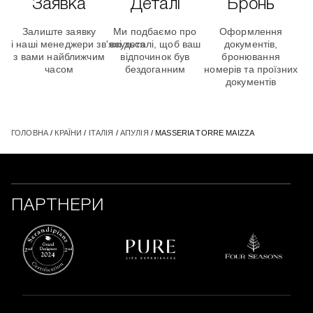
Заявка
Деталі
Бронь
Залиште заявку
Ми подбаємо про
Оформлення
і наші менеджери зв'яжуться
всі деталі, щоб ваш
документів,
з вами найближчим
відпочинок був
бронювання
часом
бездоганним
номерів та проїзних
документів
ГОЛОВНА
/
КРАЇНИ
/
ІТАЛІЯ
/
АПУЛІЯ
/ MASSERIA TORRE MAIZZA
ПАРТНЕРИ