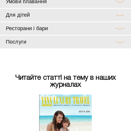
Умови плавання
Для дітей
Ресторани і бари
Послуги
Читайте статті на тему в наших
журналах
есна 2018
Весна 20
: край оливок
Апулия: край
 массерий
и массер