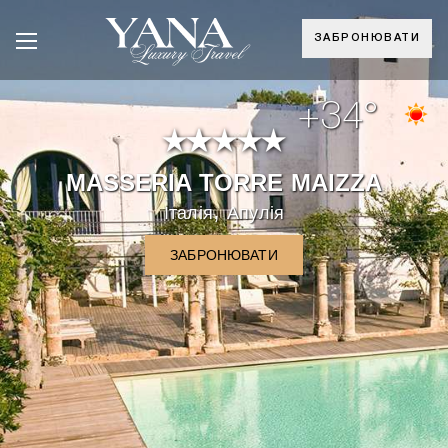
ЗАБРОНЮВАТИ
+34°
MASSERIA TORRE MAIZZA
,
Італія
Апулія
ЗАБРОНЮВАТИ