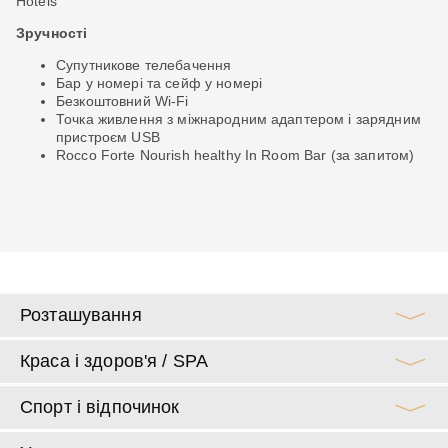
Hotels
Ро
ха
Зручності
Зр
им
Супутникове телебачення
Бар у номері та сейф у номері
ма
Безкоштовний Wi-Fi
Точка живлення з міжнародним адаптером і зарядним
пристроєм USB
Rocco Forte Nourish healthy In Room Bar (за запитом)
ї
Розташування
Краса і здоров'я / SPA
Спорт і відпочинок