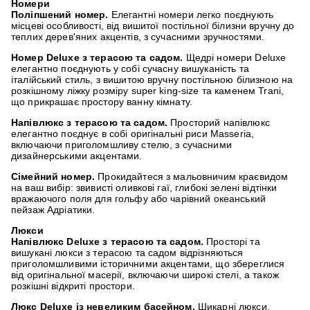
Номери
Поліпшений номер.
Елегантні номери легко поєднують
місцеві особливості, від вишитої постільної білизни вручну до
теплих дерев'яних акцентів, з сучасними зручностями.
Номер Deluxe з терасою та садом.
Щедрі номери Deluxe
елегантно поєднують у собі сучасну вишуканість та
італійський стиль, з вишитою вручну постільною білизною на
розкішному ліжку розміру super king-size та каменем Trani,
що прикрашає простору ванну кімнату.
Напівлюкс з терасою та садом.
Просторий напівлюкс
елегантно поєднує в собі оригінальні риси Masseria,
включаючи приголомшливу стелю, з сучасними
дизайнерськими акцентами.
Сімейний номер.
Прокидайтеся з мальовничим краєвидом
на ваш вибір: звивисті оливкові гаї, глибокі зелені відтінки
вражаючого поля для гольфу або чарівний океанський
пейзаж Адріатики.
Люкси
Напівлюкс Deluxe з терасою та садом.
Просторі та
вишукані люкси з терасою та садом відрізняються
приголомшливими історичними акцентами, що збереглися
від оригінальної масерії, включаючи широкі стелі, а також
розкішні відкриті простори.
Люкс Deluxe із невеликим басейном.
Шикарні люкси,