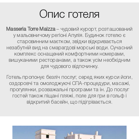
Опис готеля
Masseria Torre Maizza
– чудовий курорт, розташований
у мальовничому регіоні Апулія. Будинок готелю є
старовинним маєтком, звідки відкривається
незабутній вид на смарагдові морські води. Сучасний
комплекс оснащений комфортними номерами,
вишуканими ресторанами, а також усім необхідним
для чудового відпочинку.
Готель пропонує безліч послуг, серед яких курси йоги,
оздоровчі та омолоджуючі СПА-процедури, масажі,
прогулянки, розважальні програми та ін. До послуг
гостей також піщані пляжі, поле для гри в гольф і
відкритий басейн, що підігрівається.