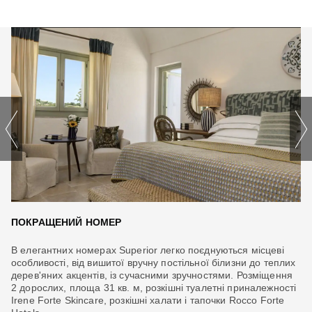
ПОКРАЩЕНИЙ НОМЕР
Н
В елегантних номерах Superior легко поєднуються місцеві
У 
особливості, від вишитої вручну постільної білизни до теплих
ви
ас
дерев'яних акцентів, із сучасними зручностями. Розміщення
де
2 дорослих, площа 31 кв. м, розкішні туалетні приналежності
го
Irene Forte Skincare, розкішні халати і тапочки Rocco Forte
пі