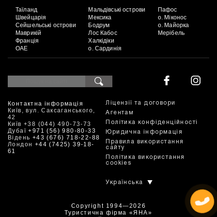
Таїланд
Мальдівські острови
Пафос
Швейцарія
Мексика
о. Міконос
Сейшельські острови
Бодрум
о. Майорка
Маврикій
Лос Кабос
Мерібель
Франція
Халкідіки
ОАЕ
о. Сардинія
Контактна інформація
Ліцензії та договори
Київ, вул. Саксаганського,
Агентам
42
Політика конфіденційності
Київ +38 (044) 490-73-73
Дубаї
+971 (56) 980-80-33
Юридична інформація
Відень
+43 (676) 718-22-88
Правила використання
Лондон
+44 (7425) 39-18-
сайту
61
Політика використання
cookies
Українська
Copyright 1994—2026
Туристична фірма «ЯНА»