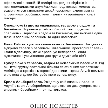
оформлені в спокійній палітрі природних відтінків із
приголомшливими апулійськими предметами мистецтва,
відрізняються стильними дизайнерськими акцентами та
історичними особливостями, такими як оригінальні стелі
масерії.
Суперлюкс із двома спальнями, терасою з садом та
басейном.
Пориньте у свій особистий люкс із двома
спальнями, терасою з садом та басейном, що включає один
люкс із власним басейном та один напівлюкс.
Люкс Deluxe з двома спальнями та басейном.
Поєднання
відкритої тераси з басейном і вітальнями, просторих спалень
і зони відпочинку, люкс пропонує неперевершений
відпочинок і усамітнення для групи друзів або сім'ї.
Суперлюкс з терасою, садом та невеликим басейном.
Від
вишитої вручну постільної білизни та стильних очеретяних
меблів до акцентів з місцевої деревини - краса Апулії стильно
вплетена в декор безтурботного суперлюксу.
Крило Альберобелло.
Увійдіть у свій власний палац в
Апулії в крилі Альберобелло, що включає два суперлюкси з
власними басейнами і три напівлюкси.
ОПИС НОМЕРІВ