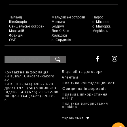
Таїланд
Мальдівські острови
Пафос
Швейцарія
Мексика
о. Міконос
Сейшельські острови
Бодрум
о. Майорка
Маврикій
Лос Кабос
Мерібель
Франція
Халкідіки
ОАЕ
о. Сардинія
Контактна інформація
Ліцензії та договори
Київ, вул. Саксаганського,
Агентам
42
Політика конфіденційності
Київ +38 (044) 490-73-73
Дубаї
+971 (56) 980-80-33
Юридична інформація
Відень
+43 (676) 718-22-88
Правила використання
Лондон
+44 (7425) 39-18-
сайту
61
Політика використання
cookies
Українська