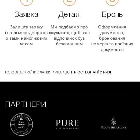
Заявка
Деталі
Бронь
Залиште заявку
Ми подбаємо про
Оформлення
і наші менеджери зв'яжуться
всі деталі, щоб ваш
документів,
з вами найближчим
відпочинок був
бронювання
часом
бездоганним
номерів та проїзних
документів
ГОЛОВНА
/
КРАЇНИ
/
ЛАТВІЯ
/
РІГА
/ ЦЕНТР ОСТЕОПАТІЇ У РИЗІ
ПАРТНЕРИ