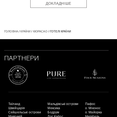
ДОКЛАДНІШЕ
ГОЛОВНА
/
КРАЇНИ
/
КЮРАСАО
/ ГОТЕЛІ КРАЇНИ
ПАРТНЕРИ
Таїланд
Мальдівські острови
Пафос
Швейцарія
Мексика
о. Міконос
Сейшельські острови
Бодрум
о. Майорка
Маврикій
Лос Кабос
Мерібель