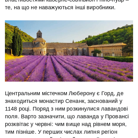
те, на що не наважуються інші виробники.
Центральним містечком Люберону є Горд, де
знаходиться монастир Сенанк, заснований у
1148 році. Поряд з ним розкинулися лавандові
поля. Варто зазначити, що лаванда у Провансі
розквітає у червні: чим вище над рівнем моря,
тим пізніше. У перших числах липня регіон