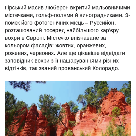
Гірський масив Люберон вкритий мальовничими
містечками, гольф-полями й виноградниками. З-
поміж його фотогенічних місць – Руссийон,
розташований посеред найбільшого кар’єру
вохри в Європі. Містечко впізнаване за
кольором фасадів: жовтих, оранжевих,
рожевих, червоних. Але ще цікавіше відвідати
заповідник вохри з її нашаруваннями різних
відтінків, так званий прованський Колорадо.