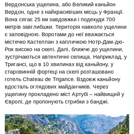
Вердонська ущелина, або Великий каньйон
Вердон, одне з найкрасивіших місць у Франції.
Вона сягає 25 км завдовжки і подекуди 700
метрів завглибшки. Територія навколо ущелини
є заповідною. Воротами до неї вважається
містечко Кастеллан з капличкою Нотр-Дам-дю-
Рок високо на скелі. Далі, ближче до ущелини,
зустрічаються автентичні селища. Наприклад, у
Тригансі, що в 10 хвилинах від каньйону, у
старовинній фортеці на скелі розташовано
готель Chateau de Trigance. Вздовж каньйону
вдосталь оглядових майданчиків. Через
ущелину прокладено міст Артубі – найвищий у
Європі, де пропонують стрибки з банджі.