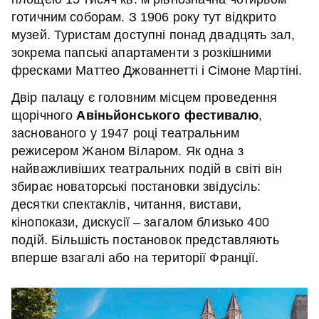
готичним соборам. З 1906 року тут відкрито
музей. Туристам доступні понад двадцять зал,
зокрема папські апартаменти з розкішними
фресками Маттео Джованнетті і Сімоне Мартіні.
Двір палацу є головним місцем проведення
щорічного
Авіньйонського фестивалю
,
заснованого у 1947 році театральним
режисером Жаном Віларом. Як одна з
найважливіших театральних подій в світі він
збирає новаторські постановки звідусіль:
десятки спектаклів, читання, вистави,
кінопокази, дискусії – загалом близько 400
подій. Більшість постановок представляють
вперше взагалі або на території Франції.