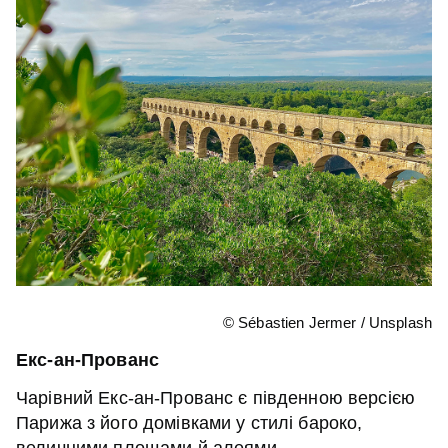
© Sébastien Jermer / Unsplash
Екс-ан-Прованс
Чарівний Екс-ан-Прованс є південною версією
Парижа з його домівками у стилі бароко,