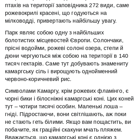
птахів на території заповідника 272 види, саме
рожевокрилі красені, що годуються на
мілководді, привертають найбільшу увагу.
Парк являє собою одну з найбільших
болотистих місцевостей Європи. Солончаки,
прісні водойми, рожеві солоні озера, степи й
дюни чергуються між собою на території в 140
тисяч гектарів. Саме тут добувають знамениту
камаргську сіль і вирощують однойменний
червоно-коричневий рис.
Символами Камаргу, крім рожевих фламінго, є
чорні бики і білосніжні камаргські коні. Цих коней
тут – чотири тисячі особин. Маленькі лоша –
гніді. Підростаючи, вони світлішають, аж поки
не стають геть білими. Якщо вам пощастить, ви
побачите, як граційні скакуни мчать пляжем.
Вважається, що камаргські коні є однією з