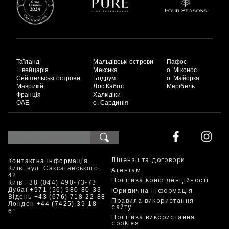
Таїланд
Мальдівські острови
Пафос
Швейцарія
Мексика
о. Міконос
Сейшельські острови
Бодрум
о. Майорка
Маврикій
Лос Кабос
Мерібель
Франція
Халкідіки
ОАЕ
о. Сардинія
Контактна інформація
Ліцензії та договори
Київ, вул. Саксаганського,
Агентам
42
Політика конфіденційності
Київ +38 (044) 490-73-73
Дубаї
+971 (56) 980-80-33
Юридична інформація
Відень
+43 (676) 718-22-88
Правила використання
Лондон
+44 (7425) 39-18-
сайту
61
Політика використання
cookies