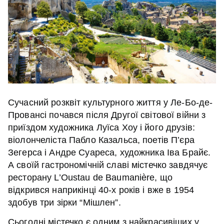
Сучасний розквіт культурного життя у Ле-Бо-де-
Провансі почався після Другої світової війни з
приїздом художника Луїса Хоу і його друзів:
віолончеліста Пабло Казальса, поетів П’єра
Зегерса і Андре Суареса, художника Іва Брайє.
А своїй гастрономічній славі містечко завдячує
ресторану L’Oustau de Baumanière, що
відкрився наприкінці 40-х років і вже в 1954
здобув три зірки “Мішлен”.
Сьогодні містечко є одним з найкрасивіших у