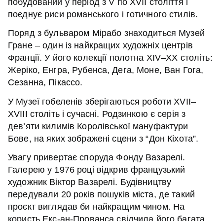
побудований у період з V по XVII століття і
поєднує риси романського і готичного стилів.
Поряд з бульваром Мірабо знаходиться Музей
Гране – один із найкращих художніх центрів
Франції. У його колекції полотна XIV–XX століть:
Жеріко, Енгра, Рубенса, Дега, Моне, Ван Гога,
Сезанна, Пікассо.
У Музеї гобеленів зберігаються роботи XVII–
XVIII століть і сучасні. Родзинкою є серія з
дев’яти килимів Королівської мануфактури
Бове, на яких зображені сцени з “Дон Кіхота”.
Увагу привертає споруда Фонду Вазарелі.
Галерею у 1976 році відкрив французький
художник Віктор Вазарелі. Будівництву
передували 20 років пошуків міста, де такий
проєкт виглядав би найкращим чином. На
користь Екс-ан-Прованса свідчила його багата