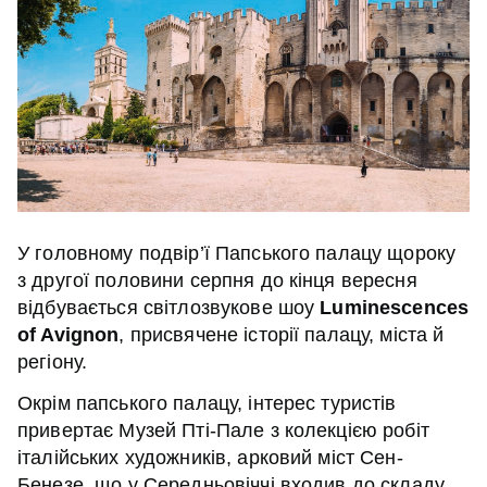
У головному подвір’ї Папського палацу щороку
з другої половини серпня до кінця вересня
відбувається світлозвукове шоу
Luminescences
of Avignon
, присвячене історії палацу, міста й
регіону.
Окрім папського палацу, інтерес туристів
привертає Музей Пті-Пале з колекцією робіт
італійських художників, арковий міст Сен-
Бенезе, що у Середньовіччі входив до складу