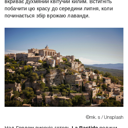
вкриває духмяний квітучий килим. Встигніть
побачити цю красу до середини липня, коли
починається збір врожаю лаванди.
©mk. s / Unsplash
Над Гордом височіє готель
La Bastide
родини