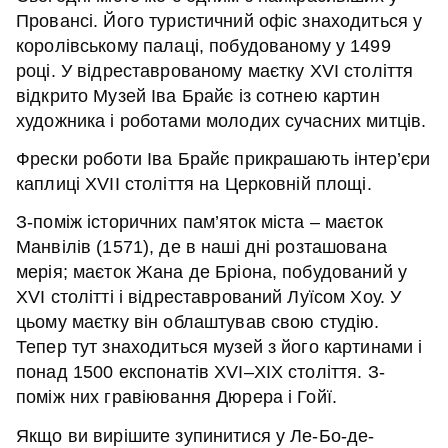
Провансі. Його туристичний офіс знаходиться у
королівському палаці, побудованому у 1499
році. У відреставрованому маєтку XVI століття
відкрито Музей Іва Брайє із сотнею картин
художника і роботами молодих сучасних митців.
Фрески роботи Іва Брайє прикрашають інтер’єри
каплиці XVII століття на Церковній площі.
З-поміж історичних пам’яток міста – маєток
Манвілів (1571), де в наші дні розташована
мерія; маєток Жана де Бріона, побудований у
XVI столітті і відреставрований Луїсом Хоу. У
цьому маєтку він облаштував свою студію.
Тепер тут знаходиться музей з його картинами і
понад 1500 експонатів XVI–XIX століття. З-
поміж них гравіювання Дюрера і Гойї.
Якщо ви вирішите зупинитися у Ле-Бо-де-