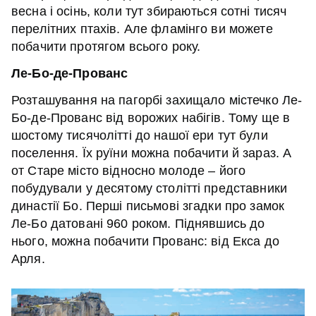
весна і осінь, коли тут збираються сотні тисяч
перелітних птахів. Але фламінго ви можете
побачити протягом всього року.
Ле-Бо-де-Прованс
Розташування на пагорбі захищало містечко Ле-
Бо-де-Прованс від ворожих набігів. Тому ще в
шостому тисячолітті до нашої ери тут були
поселення. Їх руїни можна побачити й зараз. А
от Старе місто відносно молоде – його
побудували у десятому столітті представники
династії Бо. Перші письмові згадки про замок
Ле-Бо
датовані 960 роком. Піднявшись до
нього, можна побачити Прованс: від Екса до
Арля.