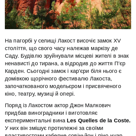
На пагорбі у селищі Лакост височіє замок XV
століття, що свого часу належав маркізу де
Саду. Будівлю зруйнували місцеві жителі в знак
ненависті до тирана, а відродив до життя П’єр
Карден. Сьогодні замок і кар’єри біля нього є
домівкою щорічного фестивалю Лакоста,
започаткованого модельєром і присвяченого
кіно, театру, музиці й опері.
Поряд із Лакостом актор Джон Малкович
придбав виноградники і виготовляє
експериментальні вина
Les Quelles de la Coste.
У них він змішує протилежні за своїми
властивостями каберне-совіньйон і піно-нуар –