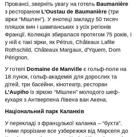
Провансі, зверніть увагу на готель
Baumanière
з рестораном
L’Oustau de Baumanière
(три
зірки “Мішлен”). У енотеці закладу 50 тисяч
пляшок вин і шампанських з усіх регіонів
Франції. Колекція збиралася протягом 75 років, і
у ній є такі зірки, як Pétrus, Châteaux Lafite
Rothschild, Châteaux Margaux, d'Yquem, Dom
Pérignon.
У готелі
Domaine de Manville
є гольф-поле на
18 лунок, гольф-академія для дорослих та
дітей, три басейни, кінотеатр, ресторан
L’Aupiho
із зіркою “Мішлен” молодого шеф-
кухаря з Антверпена Лівена ван Акена.
Національний парк Каланків
У перекладі з французької каланка – “бухта”.
Ними прорізане все узбережжя від Марселя до