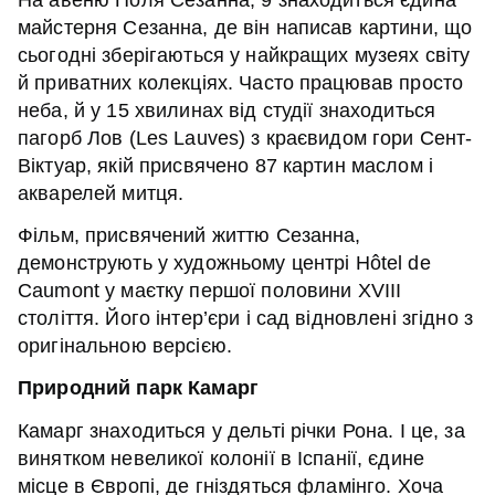
майстерня Сезанна, де він написав картини, що
сьогодні зберігаються у найкращих музеях світу
й приватних колекціях. Часто працював просто
неба, й у 15 хвилинах від студії знаходиться
пагорб Лов (Les Lauves) з краєвидом гори Сент-
Віктуар, якій присвячено 87 картин маслом і
акварелей митця.
Фільм, присвячений життю Сезанна,
демонструють у художньому центрі Hôtel de
Caumont у маєтку першої половини XVIII
століття. Його інтер’єри і сад відновлені згідно з
оригінальною версією.
Природний парк Камарг
Камарг знаходиться у дельті річки Рона. І це, за
винятком невеликої колонії в Іспанії, єдине
місце в Європі, де гніздяться фламінго. Хоча