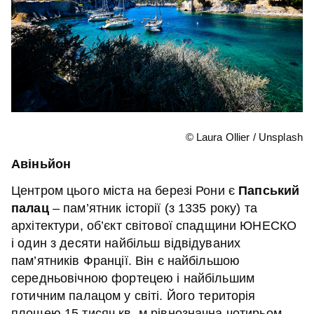
© Laura Ollier / Unsplash
Авіньйон
Центром цього міста на березі Рони є
Папський
палац
– пам’ятник історії (з 1335 року) та
архітектури, об’єкт світової спадщини ЮНЕСКО
і один з десяти найбільш відвідуваних
пам’ятників Франції. Він є найбільшою
середньовічною фортецею і найбільшим
готичним палацом у світі. Його територія
площею 15 тисяч кв. м рівнозначна чотирьом