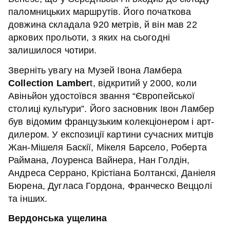
паломницьких маршрутів. Його початкова
довжина складала 920 метрів, й він мав 22
аркових прольоти, з яких на сьогодні
залишилося чотири.
Зверніть увагу на Музей Івона Ламбера
Collection Lamber
t, відкритий у 2000, коли
Авіньйон удостоївся звання “Європейської
столиці культури”. Його засновник Івон Ламбер
був відомим французьким колекціонером і арт-
дилером. У експозиції картини сучасних митців
Жан-Мішеля Баскії, Мікеля Барсело, Роберта
Раймана, Лоуренса Вайнера, Нан Голдін,
Андреса Серрано, Крістіана Болтанскі, Даніеля
Бюрена, Дугласа Гордона, Франческо Веццолі
та інших.
Вердонська ущелина