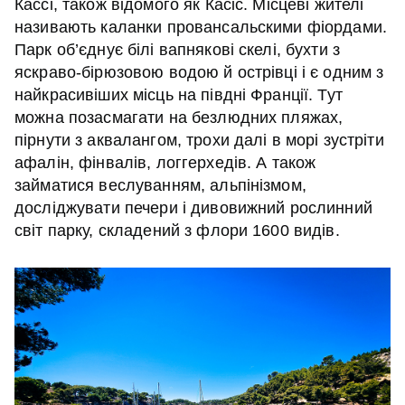
Кассі, також відомого як Касіс. Місцеві жителі
називають каланки провансальскими фіордами.
Парк об’єднує білі вапнякові скелі, бухти з
яскраво-бірюзовою водою й острівці і є одним з
найкрасивіших місць на півдні Франції. Тут
можна позасмагати на безлюдних пляжах,
пірнути з аквалангом, трохи далі в морі зустріти
афалін, фінвалів, логгерхедів. А також
займатися веслуванням, альпінізмом,
досліджувати печери і дивовижний рослинний
світ парку, складений з флори 1600 видів.