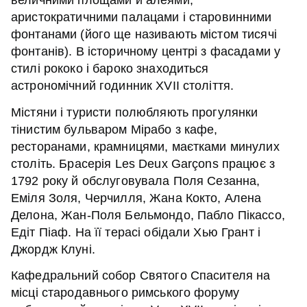
величними площами й алеями,
аристократичними палацами і старовинними
фонтанами (його ще називають містом тисячі
фонтанів). В історичному центрі з фасадами у
стилі рококо і бароко знаходиться
астрономічний годинник XVII століття.
Містяни і туристи полюбляють прогулянки
тінистим бульваром Мірабо з кафе,
ресторанами, крамницями, маєтками минулих
століть. Брасерія Les Deux Garçons працює з
1792 року й обслуговувала Поля Сезанна,
Еміля Золя, Черчилля, Жана Кокто, Алена
Делона, Жан-Поля Бельмондо, Пабло Пікассо,
Едіт Піаф. На її терасі обідали Хью Грант і
Джордж Клуні.
Кафедральний собор Святого Спасителя на
місці стародавнього римського форуму