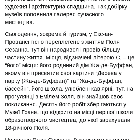
художня і архітектурна спадщина. Так добірку
музеїв поповнила галерея сучасного
мистецтва.
Сьогодення, зокрема й туризм, у Екс-ан-
Провансі тісно переплетене з життям Поля
Сезанна. Тут він народився і провів більшу
частину життя. Місця, відзначені літерою С, – це
“його” місця: його родинний дім Жа-де-Буффан,
якому він присвятив свої картини “Дерева у
парку (Жа-де-Буффан)” та “Жа-де-Буффан,
бассейн”, його школа, улюблені кав’ярні. Тут, на
прогулянці з Емілем Золя, він знайшов своє
покликання. Десять його робіт зберігаються у
Музеї Гране, що відкрито на місці першої школи
образотворчого мистецтва, до якої зарахували
18-річного Поля.
На авеню Поля Сезанна, 9 знаходиться єдина