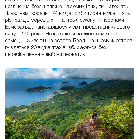
постійної зміни картини перед очима. 115 островів,
незліченна безліч пляжів - відомих і тих, які належать
тільки вам, корали 174 видів і риби тисячі видів, п'ять
різновидів морських і гігантські сухопутні черепахи.
Есмеральді, найстарішому у світі представнику цього
виду, - 170 років. Незважаючи на жіноче ім'я, це
самець, і живе він на острові Берд. На цьому ж острові
гніздяться 20 видів птахів і збираються без
перебільшення мільйони пернатих.