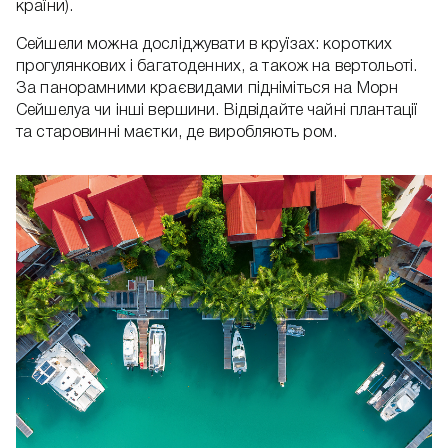
країни).
Сейшели можна досліджувати в круїзах: коротких
прогулянкових і багатоденних, а також на вертольоті.
За панорамними краєвидами підніміться на Морн
Сейшелуа чи інші вершини. Відвідайте чайні плантації
та старовинні маєтки, де виробляють ром.