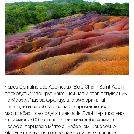
Через Domaine des Aubineaux, Bois Chéri і Saint Aubin
проходить "Маршрут чаю". Цей напій став популярним
на Маврикії ще за французів, а вже британці
налагодили виробництво чаю в промислових
масштабах. І сьогодні з плантацій Буа-Шері щорічно
отримують 700 тонн чаю з різними добавками: з
цедрою, перцевою м'ятою і чебрецем, кокосом. А
місцеве населення віддає перевагу чаю з ваніллю.