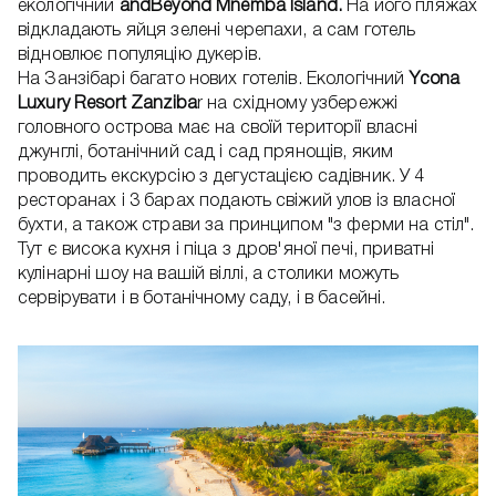
екологічний
andBeyond Mnemba Island.
На його пляжах
відкладають яйця зелені черепахи, а сам готель
відновлює популяцію дукерів.
На Занзібарі багато нових готелів. Екологічний
Ycona
Luxury Resort Zanziba
r на східному узбережжі
головного острова має на своїй території власні
джунглі, ботанічний сад і сад прянощів, яким
проводить екскурсію з дегустацією садівник. У 4
ресторанах і 3 барах подають свіжий улов із власної
бухти, а також страви за принципом "з ферми на стіл".
Тут є висока кухня і піца з дров'яної печі, приватні
кулінарні шоу на вашій віллі, а столики можуть
сервірувати і в ботанічному саду, і в басейні.