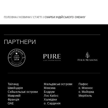
ГОЛОВНА
/
НОВИНИ
/
СТАТТІ
/ СКАРБИ ІНДІЙСЬКОГО ОКЕАНУ
ПАРТНЕРИ
Таїланд
Мальдівські острови
Пафос
Швейцарія
Мексика
о. Міконос
Сейшельські острови
Бодрум
о. Майорка
Маврикій
Лос Кабос
Мерібель
Франція
Халкідіки
ОАЕ
о. Сардинія