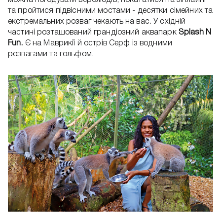
та пройтися підвісними мостами - десятки сімейних та
екстремальних розваг чекають на вас. У східній
частині розташований грандіозний аквапарк
Splash N
Fun.
Є на Маврикії й острів Серф із водними
розвагами та гольфом.