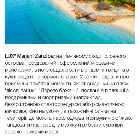
LUX* Marjani Zanzibar
на північному сході головного
острова побудований і оформлений місцевими
майстрами, в його садах ростуть ендемічні види, а в
кухні акцент на корисні страви. У готелі подбали про
приємні й пам'ятні моменти, як-от сніданки на пляжі,
"лісові ванни", "Дерево бажань", послання в пляшці з
подарунками й сюрпризами (наприклад,
безкоштовною спа-процедурою або романтичною
вечерею), кіно на узбіччі, а також нічні ринки на
території, де можна насолоджуватися вуличною їжею,
танцювати під народну музику й вибрати сувеніри,
зроблені руками масаї.