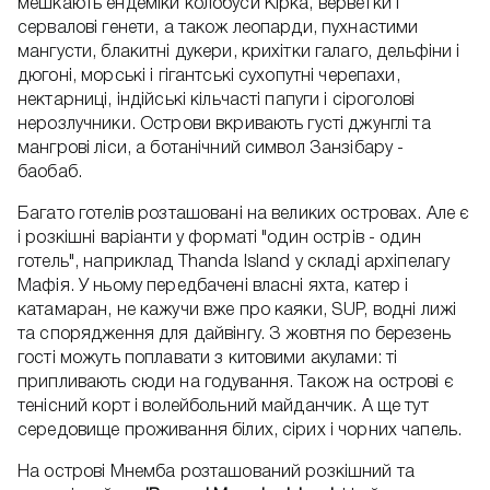
мешкають ендеміки колобуси Кірка, верветки і
сервалові генети, а також леопарди, пухнастими
мангусти, блакитні дукери, крихітки галаго, дельфіни і
дюгоні, морські і гігантські сухопутні черепахи,
нектарниці, індійські кільчасті папуги і сіроголові
нерозлучники. Острови вкривають густі джунглі та
мангрові ліси, а ботанічний символ Занзібару -
баобаб.
Багато готелів розташовані на великих островах. Але є
і розкішні варіанти у форматі "один острів - один
готель", наприклад Thanda Island у складі архіпелагу
Мафія. У ньому передбачені власні яхта, катер і
катамаран, не кажучи вже про каяки, SUP, водні лижі
та спорядження для дайвінгу. З жовтня по березень
гості можуть поплавати з китовими акулами: ті
припливають сюди на годування. Також на острові є
тенісний корт і волейбольний майданчик. А ще тут
середовище проживання білих, сірих і чорних чапель.
На острові Мнемба розташований розкішний та