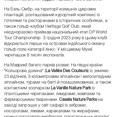
На Бель-Омбр, на території колишніх цукрових
плантацій, розташований курортний комплекс із
готелями та ресторанами в історичних особняках, а
також гольф-клубом Heritage Golf Club, який
неодноразово приймав національний етап DP World
Tour Championship. З грудня 2023 року в цьому клубі
відкриється перше на островах Індійського океану
гольф-поле категорії лінкс. У місцевому Музеї
черепашок 8 тисяч експонатів.
На Маврикії багато парків розваг. На півдні країни
"Кольорова долина" (
La Vallée Des Couleurs
) із землею
23 відтінків, 3-кілометровим зіплайном і велосипедним
зіплайном, турами на баггі й позашляховиках, а також
контактним зоопарком
La Vanille Nature Park
із
гігантськими черепахами, лемурами, мавпами та
фермерськими тваринами.
Casela Nature Parks
на
заході запрошує у світ сафарі із зебрами,
носорогами, левами, каракалами та жирафами;
можна погодувати верблюдів, покататися на зіплайні