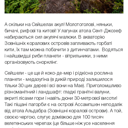
А скільки на Сейшелах акул! Молотоголові, няньки,
бичачі, рифові та китові! У лагунах атола Сент-Джозеф
набираються сил акулячі малюки. В акваторію
Зовнішніх коралових островів запливають горбаті
кити, їх там можна побачити з дитинчатами. Водяться
і найшвидші риби планети - вітрильники, з ними
організовують снорклінг.
Сейшели - це ще й коко-де-мер і рідкісна рослина
планети - медазугіна (в дикій природі залишилося
тільки 30 цих дерев і всі вони на Мае). Приголомшливо
різноманітний і ландшафт: гладкі гранітні валуни,
вкриті лісами гори і навіть дюни 30-метрової висоти!
Такі піщані пагорби є на острові Ассампшен неподалік
від атола Альдабра (Зовнішні коралові острови). А той,
своєю чергою, слугує домівкою для 100 тисяч
велетенських черепах (це більше ніж усе населення