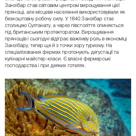
Занзібар став світовим центром вирощування цієї
прянощі, але місцеве населення використовували як
безкоштовну робочу силу. У 1840 Занзібар стає
столицею Султанату, а через півстоліття опиняється
під британським протекторатом. Вирощування
прянощів і сьогодні відіграє важливу роль в економіці
Занзібару, тепер ще й з точки зору туризму. На
спеціалізованих фермах пропонують дегустації та
кулінарні майстер-класи. Є власні фермерські
господарства і при деяких готелях.