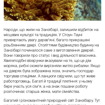
Народи, що жили на Занзібарі, залишили відбиток на
місцевих культурі та традиціях. У Стоун-Тауні
привертають увагу дерев'яні, багато прикрашені
різьбленням двері. Століттями будівництво будинку на
Занзібарі починалося саме з виготовлення дверей.
Вони говорили про статус і вид діяльності власника.
Хвилеподібні візерунки вказували на те, що це дім
моряка, рибні сюжети вирізняли житло рибалки. Якщо
на дверях була зображена лоза, значить господар
торгував спеціями. А ланцюги свідчили, що тут живе
работорговець. Багаті й традиції плетіння: у ньому
бере участь уся сім'я, а на знак пошани роботу
розпочинає старша жінка, мати сімейства.
Багатий і різноманітний природний світ Занзібару. Тут