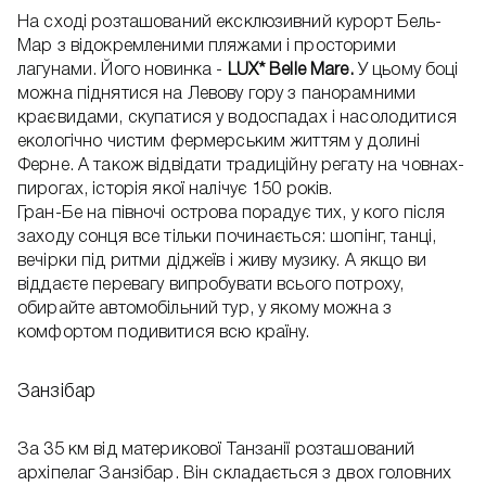
На сході розташований ексклюзивний курорт Бель-
Мар з відокремленими пляжами і просторими
лагунами. Його новинка -
LUX* Belle Mare.
У цьому боці
можна піднятися на Левову гору з панорамними
краєвидами, скупатися у водоспадах і насолодитися
екологічно чистим фермерським життям у долині
Ферне. А також відвідати традиційну регату на човнах-
пирогах, історія якої налічує 150 років.
Гран-Бе на півночі острова порадує тих, у кого після
заходу сонця все тільки починається: шопінг, танці,
вечірки під ритми діджеїв і живу музику. А якщо ви
віддаєте перевагу випробувати всього потроху,
обирайте автомобільний тур, у якому можна з
комфортом подивитися всю країну.
Занзібар
За 35 км від материкової Танзанії розташований
архіпелаг Занзібар. Він складається з двох головних