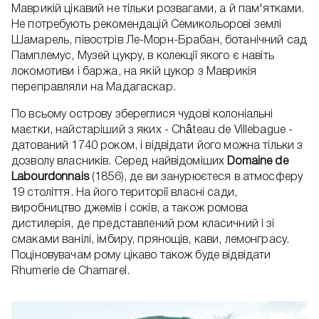
Маврикій цікавий не тільки розвагами, а й пам'ятками.
Не потребують рекомендацій Семикольорові землі
Шамарель, півострів Ле-Морн-Брабан, ботанічний сад
Памплемус, Музей цукру, в колекції якого є навіть
локомотиви і баржа, на якій цукор з Маврикія
переправляли на Мадагаскар.
По всьому острову збереглися чудові колоніальні
маєтки, найстаріший з яких - Château de Villebague -
датований 1740 роком, і відвідати його можна тільки з
дозволу власників. Серед найвідоміших
Domaine de
Labourdonnais
(1856), де ви занурюєтеся в атмосферу
19 століття. На його території власні сади,
виробництво джемів і соків, а також ромова
дистилерія, де представлений ром класичний і зі
смаками ванілі, імбиру, прянощів, кави, лемонграсу.
Поціновувачам рому цікаво також буде відвідати
Rhumerie de Chamarel.