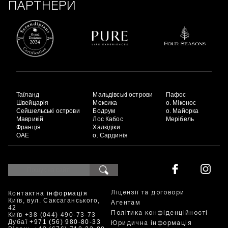
ПАРТНЕРИ
Таїланд
Мальдівські острови
Пафос
Швейцарія
Мексика
о. Міконос
Сейшельські острови
Бодрум
о. Майорка
Маврикій
Лос Кабос
Мерібель
Франція
Халкідіки
ОАЕ
о. Сардинія
Контактна інформація
Ліцензії та договори
Київ, вул. Саксаганського,
Агентам
42
Політика конфіденційності
Київ +38 (044) 490-73-73
Дубаї
+971 (56) 980-80-33
Юридична інформація