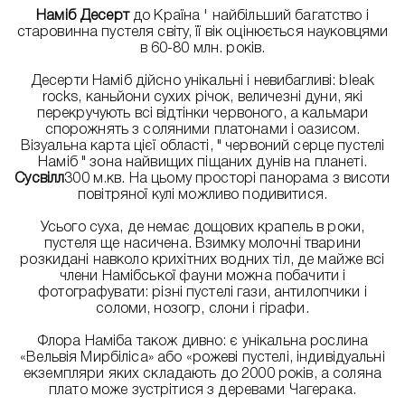
Наміб Десерт
до Країна ' найбільший багатство і
старовинна пустеля світу, її вік оцінюється науковцями
в 60-80 млн. років.
Десерти Наміб дійсно унікальні і невибагливі: bleak
rocks, каньйони сухих річок, величезні дуни, які
перекручують всі відтінки червоного, а кальмари
спорожнять з соляними платонами і оазисом.
Візуальна карта цієї області, " червоний серце пустелі
Наміб " зона найвищих піщаних дунів на планеті.
Сусвілл
300 м.кв. На цьому просторі панорама з висоти
повітряної кулі можливо подивитися.
Усього суха, де немає дощових крапель в роки,
пустеля ще насичена. Взимку молочні тварини
розкидані навколо крихітних водних тіл, де майже всі
члени Намібської фауни можна побачити і
фотографувати: різні пустелі гази, антилопчики і
соломи, нозогр, слони і гірафи.
Флора Наміба також дивно: є унікальна рослина
«Вельвія Мирбіліса» або «рожеві пустелі, індивідуальні
екземпляри яких складають до 2000 років, а соляна
плато може зустрітися з деревами Чагерака.