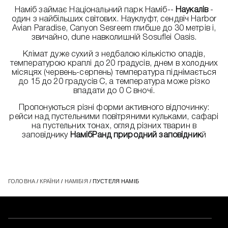
Наміб займає Національний парк Наміб--
Наукалів
-
один з найбільших світових. Науклуфт, сендвіч Harbor
Avian Paradise, Canyon Sesreem глибше до 30 метрів і,
звичайно, dune навколишній Sosuflei Oasis.
Клімат дуже сухий з недбалою кількістю опадів,
температурою краплі до 20 градусів, днем в холодних
місяцях (червень-серпень) температура піднімається
до 15 до 20 градусів С, а температура може різко
впадати до 0 С вночі.
Пропонуються різні форми активного відпочинку:
рейси над пустельними повітряними кульками, сафарі
на пустельних тонах, огляд різних тварин в
заповіднику
НамібРанд природний заповідник
й
ГОЛОВНА
/
КРАЇНИ
/
НАМІБІЯ
/ ПУСТЕЛЯ НАМІБ