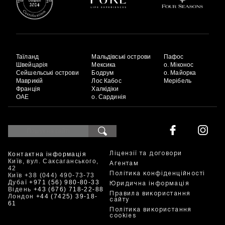
Таїланд
Мальдівські острови
Пафос
Швейцарія
Мексика
о. Міконос
Сейшельські острови
Бодрум
о. Майорка
Маврикій
Лос Кабос
Мерібель
Франція
Халкідіки
ОАЕ
о. Сардинія
Контактна інформація
Ліцензії та договори
Київ, вул. Саксаганського,
Агентам
42
Політика конфіденційності
Київ +38 (044) 490-73-73
Дубаї
+971 (56) 980-80-33
Юридична інформація
Відень
+43 (676) 718-22-88
Правила використання
Лондон
+44 (7425) 39-18-
сайту
61
Політика використання
cookies