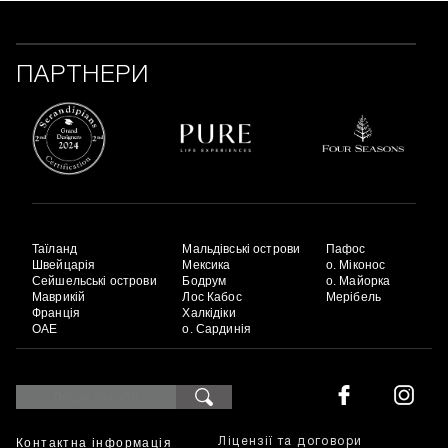
ПАРТНЕРИ
Таїланд
Мальдівські острови
Пафос
Швейцарія
Мексика
о. Міконос
Сейшельські острови
Бодрум
о. Майорка
Маврикій
Лос Кабос
Мерібель
Франція
Халкідіки
ОАЕ
о. Сардинія
Контактна інформація
Ліцензії та договори