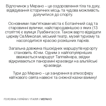
Відпочинок у Мерано – це оздоровлення тіла та духу,
відвідування історичних місць та чудова можливість
долучитися до спорту.
Основними пам'ятками міста є Ботанічний сад та
старовинні вулички, найстародавнішою з яких (13
століття) є вулиця Луабенгассе. Також варто відвідати
церкву Св.Миколая, міський театр, музей туризму та
насолодитися красою розкішних парків.
Загальна довжина пішохідних маршрутів курорту
становить 40 км. Одним з найпопулярніших
вважається маршрут Таппейнера, звідки
відкриваються панорамні краєвиди на альпійські
краєвиди.
Тури до Мерано – це занурення в атмосферу
квіткового свята навесні та сніжної казки взимку!
ГОЛОВНА
/
КРАЇНИ
/
ІТАЛІЯ
/ МЕРАНО