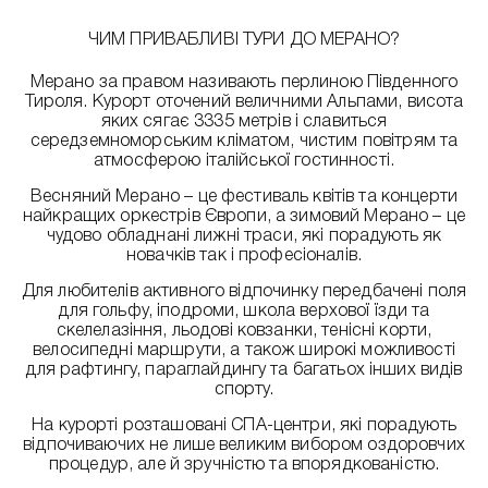
ЧИМ ПРИВАБЛИВІ ТУРИ ДО МЕРАНО?
Мерано за правом називають перлиною Південного
Тироля. Курорт оточений величними Альпами, висота
яких сягає 3335 метрів і славиться
середземноморським кліматом, чистим повітрям та
атмосферою італійської гостинності.
Весняний Мерано – це фестиваль квітів та концерти
найкращих оркестрів Європи, а зимовий Мерано – це
чудово обладнані лижні траси, які порадують як
новачків так і професіоналів.
Для любителів активного відпочинку передбачені поля
для гольфу, іподроми, школа верхової їзди та
скелелазіння, льодові ковзанки, тенісні корти,
велосипедні маршрути, а також широкі можливості
для рафтингу, параглайдингу та багатьох інших видів
спорту.
На курорті розташовані СПА-центри, які порадують
відпочиваючих не лише великим вибором оздоровчих
процедур, але й зручністю та впорядкованістю.