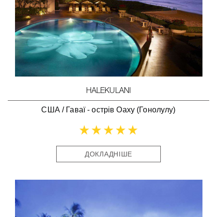
HALEKULANI
США
/
Гаваї - острів Оаху (Гонолулу)
ДОКЛАДНІШЕ