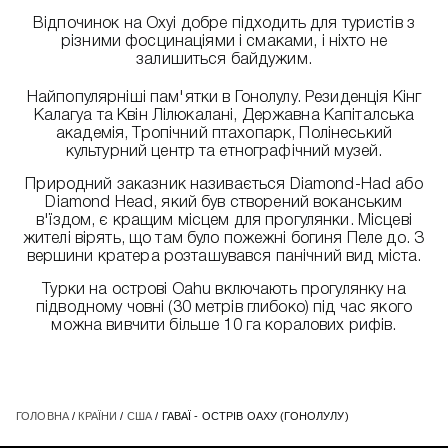
Відпочинок на Охуі добре підходить для туристів з
різними фосцинаціями і смаками, і ніхто не
залишиться байдужим.
Найпопулярніші пам'ятки в Гонолулу. Резиденція Кінг
Калагуа та Квін Лілюкалані, Державна Капіталська
академія, Тропічний птахопарк, Полінеський
культурний центр та етнографічний музей.
Природний заказник називається Diamond-Had або
Diamond Head, який був створений воканським
в'їздом, є кращим місцем для прогулянки. Місцеві
жителі вірять, що там було пожежні богиня Пеле до. З
вершини кратера розташувався панічний вид міста.
Турки на острові Oahu включають прогулянку на
підводному човні (30 метрів глибоко) під час якого
можна вивчити більше 10 га коралових рифів.
ГОЛОВНА
/
КРАЇНИ
/
США
/ ГАВАЇ - ОСТРІВ ОАХУ (ГОНОЛУЛУ)