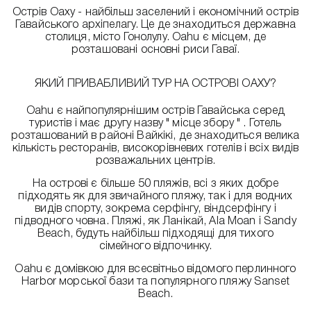
Острів Оаху - найбільш заселений і економічний острів
Гавайського архіпелагу. Це де знаходиться державна
столиця, місто Гонолулу. Oahu є місцем, де
розташовані основні риси Гаваї.
ЯКИЙ ПРИВАБЛИВИЙ ТУР НА ОСТРОВІ ОАХУ?
Oahu є найпопулярнішим острів Гавайська серед
туристів і має другу назву " місце збору " . Готель
розташований в районі Вайкікі, де знаходиться велика
кількість ресторанів, високорівневих готелів і всіх видів
розважальних центрів.
На острові є більше 50 пляжів, всі з яких добре
підходять як для звичайного пляжу, так і для водних
видів спорту, зокрема серфінгу, віндсерфінгу і
підводного човна. Пляжі, як Ланікай, Ala Moan і Sandy
Beach, будуть найбільш підходящі для тихого
сімейного відпочинку.
Oahu є домівкою для всесвітньо відомого перлинного
Harbor морської бази та популярного пляжу Sanset
Beach.