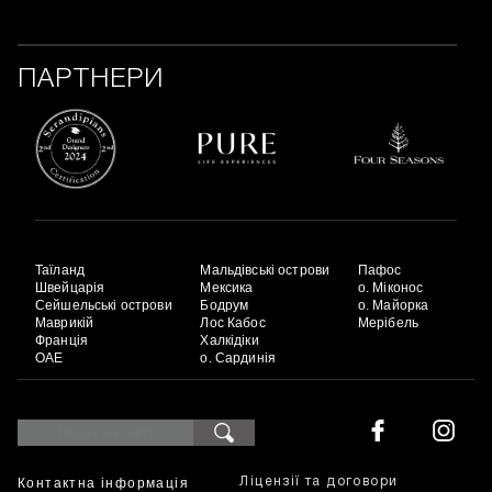
ПАРТНЕРИ
Таїланд
Мальдівські острови
Пафос
Швейцарія
Мексика
о. Міконос
Сейшельські острови
Бодрум
о. Майорка
Маврикій
Лос Кабос
Мерібель
Франція
Халкідіки
ОАЕ
о. Сардинія
Контактна інформація
Ліцензії та договори