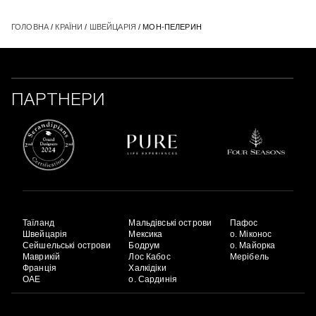
ГОЛОВНА
/
КРАЇНИ
/
ШВЕЙЦАРІЯ
/ МОН-ПЕЛЕРИН
ПАРТНЕРИ
Таїланд
Мальдівські острови
Пафос
Швейцарія
Мексика
о. Міконос
Сейшельські острови
Бодрум
о. Майорка
Маврикій
Лос Кабос
Мерібель
Франція
Халкідіки
ОАЕ
о. Сардинія