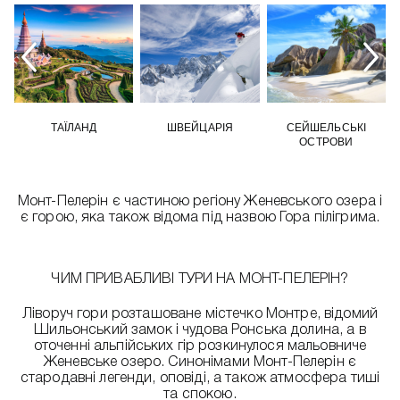
ТАЇЛАНД
ШВЕЙЦАРІЯ
СЕЙШЕЛЬСЬКІ
ОСТРОВИ
Монт-Пелерін є частиною регіону Женевського озера і
є горою, яка також відома під назвою Гора пілігрима.
ЧИМ ПРИВАБЛИВІ ТУРИ НА МОНТ-ПЕЛЕРІН?
Ліворуч гори розташоване містечко Монтре, відомий
Шильонський замок і чудова Ронська долина, а в
оточенні альпійських гір розкинулося мальовниче
Женевське озеро. Синонімами Монт-Пелерін є
стародавні легенди, оповіді, а також атмосфера тиші
та спокою.