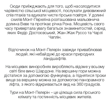
Сюди приїжджають для того, щоб насолодитися
чарівністю сільської місцевості, послухати дивовижний
спів птахів та вдихати чисте гірське повітря. У долині
схилів Монт-Переліна розташована мальовнича
долина Веве та протікає річка Рона. Місцевість свого
часу привертала увагу багатьох знаменитостей, серед
яких Федір Достоєвський, Жан-Жак Руссо та Чарлі
Чаплін.
Відпочинок на Монт-Пелерін завжди приваблював
людей, які небайдужі до краси природних
ландшафтів.
На місцевих виноробнях виробляють відоме у всьому
світі біле вино Шардоне. На вершину гори можна
дістатися за допомогою фунікулера, а піднятися трохи
вище за вершину можна за допомогою панорамного
ліфта, з якого відкривається вид на 360 градусів.
Тури на Монт-Пелерін – це цілюща сила гірського
клімату та гостинність місцевих жителів.