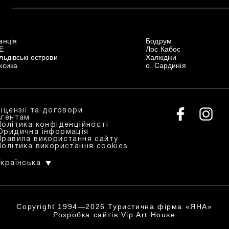
анція
Бодрум
Е
Лос Кабос
ьдівські острови
Халкідіки
ксика
о. Сардинія
Ліцензії та договори
Агентам
Політика конфіденційності
Юридична інформація
Правила використання сайту
Політика використання cookies
Українська
Copyright 1994—2026
Туристична фірма «ЯНА»
Розробка сайтів
Vip Art House