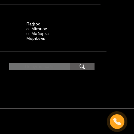
Пафос
о. Міконос
о. Майорка
Мерібель