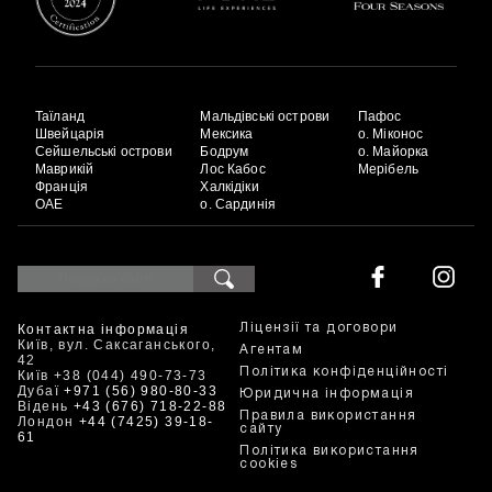
Таїланд
Мальдівські острови
Пафос
Швейцарія
Мексика
о. Міконос
Сейшельські острови
Бодрум
о. Майорка
Маврикій
Лос Кабос
Мерібель
Франція
Халкідіки
ОАЕ
о. Сардинія
Контактна інформація
Ліцензії та договори
Київ, вул. Саксаганського,
Агентам
42
Політика конфіденційності
Київ +38 (044) 490-73-73
Дубаї
+971 (56) 980-80-33
Юридична інформація
Відень
+43 (676) 718-22-88
Правила використання
Лондон
+44 (7425) 39-18-
сайту
61
Політика використання
cookies