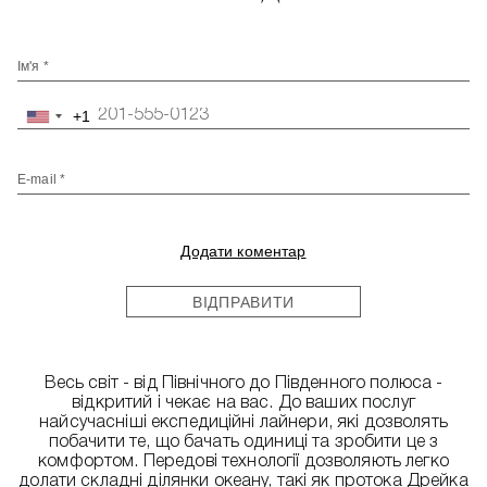
Ім'я *
+1
United
States
+1
E-mail *
Додати коментар
ВІДПРАВИТИ
Весь світ - від Північного до Південного полюса -
відкритий і чекає на вас. До ваших послуг
найсучасніші експедиційні лайнери, які дозволять
побачити те, що бачать одиниці та зробити це з
комфортом. Передові технології дозволяють легко
долати складні ділянки океану, такі як протока Дрейка