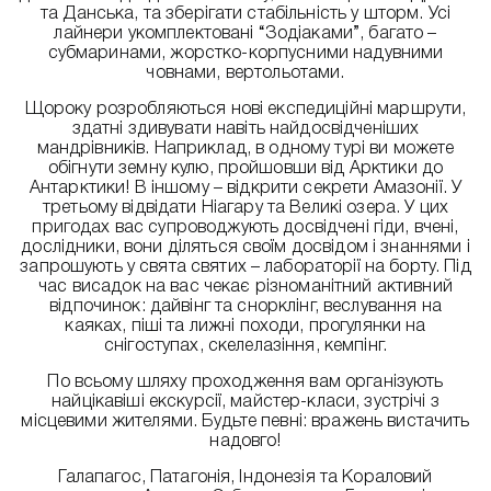
та Данська, та зберігати стабільність у шторм. Усі
лайнери укомплектовані “Зодіаками”, багато –
субмаринами, жорстко-корпусними надувними
човнами, вертольотами.
Щороку розробляються нові експедиційні маршрути,
здатні здивувати навіть найдосвідченіших
мандрівників. Наприклад, в одному турі ви можете
обігнути земну кулю, пройшовши від Арктики до
Антарктики! В іншому – відкрити секрети Амазонії. У
третьому відвідати Ніагару та Великі озера. У цих
пригодах вас супроводжують досвідчені гіди, вчені,
дослідники, вони діляться своїм досвідом і знаннями і
запрошують у свята святих – лабораторії на борту. Під
час висадок на вас чекає різноманітний активний
відпочинок: дайвінг та снорклінг, веслування на
каяках, піші та лижні походи, прогулянки на
снігоступах, скелелазіння, кемпінг.
По всьому шляху проходження вам організують
найцікавіші екскурсії, майстер-класи, зустрічі з
місцевими жителями. Будьте певні: вражень вистачить
надовго!
Галапагос, Патагонія, Індонезія та Кораловий