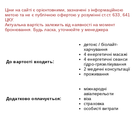
Ціни на сайті є орієнтовними, зазначені з інформаційною
метою та не є публічною офертою у розумінні ст.ст. 633, 641
ЦКУ.
Актуальна вартість залежить від наявності на момент
бронювання. Будь ласка, уточнюйте у менеджера
детокс / біолайт-
харчування
4 енергетичні масажі
4 енергетичні сеанси
До вартості входить:
гідро-грязелікування
2 медичні консультації
проживання
міжнародні
авіаперельоти
Додатково оплачується:
віза
страховка
особисті витрати