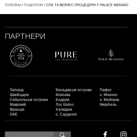
ГОЛОВНА
/
ПОДОРОЖІ
/ СПА ТА ВЕЛНЕС-ПРОЦЕДУРИ У PALACE MERANO
ПАРТНЕРИ
Таїланд
Мальдівські острови
Пафос
Швейцарія
Мексика
о. Міконос
Сейшельські острови
Бодрум
о. Майорка
Маврикій
Лос Кабос
Мерібель
Франція
Халкідіки
ОАЕ
о. Сардинія