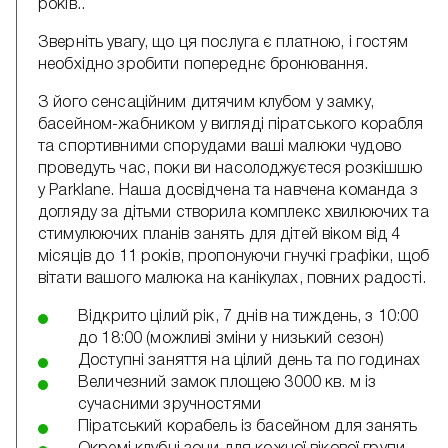
років..
Зверніть увагу, що ця послуга є платною, і гостям
необхідно зробити попереднє бронювання.
З його сенсаційним дитячим клубом у замку,
басейном-жабником у вигляді піратського корабля
та спортивними спорудами ваші малюки чудово
проведуть час, поки ви насолоджуєтеся розкішшю
у Parklane. Наша досвідчена та навчена команда з
догляду за дітьми створила комплекс хвилюючих та
стимулюючих планів занять для дітей віком від 4
місяців до 11 років, пропонуючи гнучкі графіки, щоб
вітати вашого малюка на канікулах, повних радості.
Відкрито цілий рік, 7 днів на тиждень, з 10:00
до 18:00 (можливі зміни у низький сезон)
Доступні заняття на цілий день та по годинах
Величезний замок площею 3000 кв. м із
сучасними зручностями
Піратський корабель із басейном для занять