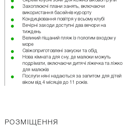
Окремі клубні зони для кожної вікової групи
Захоплюючі плани занять, включаючи
використання басейнів курорту
Кондиціювання повітря у всьому клубі
Вечірні заходи доступні два вечори на
тиждень
Великий піщаний пляж із пологим входом у
море
Свіжоприготовлені закуски та обід
Нова кімната для сну, де малюки можуть
подрімати, включаючи дитячі ліжечка та ліжко
для малюків
Послуги няні надаються за запитом для дітей
віком від 4 місяців до 11 років.
РОЗМІЩЕННЯ