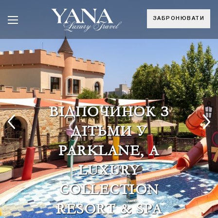
ЗАБРОНЮВАТИ
ВІДПОЧИНОК З
ДІТЬМИ У
PARKLANE, A
LUXURY
COLLECTION
RESORT & SPA