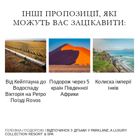
ІНШІ ПРОПОЗИЦІЇ, ЯКІ
МОЖУТЬ ВАС ЗАЦІКАВИТИ:
Від Кейптауна до
Подорож через 5
Колиска імперії
Водоспаду
країн Південної
інків
Вікторія на Ретро
Африки
Поїзді Rovos
ГОЛОВНА
/
ПОДОРОЖІ
/ ВІДПОЧИНОК З ДІТЬМИ У PARKLANE, A LUXURY
COLLECTION RESORT & SPA