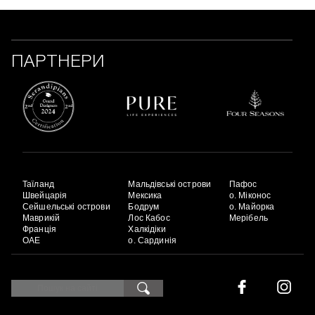
ПАРТНЕРИ
Таїланд
Мальдівські острови
Пафос
Швейцарія
Мексика
о. Міконос
Сейшельські острови
Бодрум
о. Майорка
Маврикій
Лос Кабос
Мерібель
Франція
Халкідіки
ОАЕ
о. Сардинія