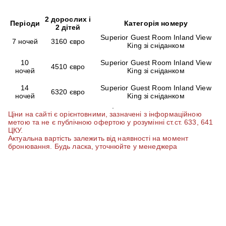
2 дорослих і
Періоди
Категорія номеру
2 дітей
Superior Guest Room Inland View
7 ночей
3160 євро
King зі сніданком
10
Superior Guest Room Inland View
4510 євро
ночей
King зі сніданком
14
Superior Guest Room Inland View
6320 євро
ночей
King зі сніданком
.
Ціни на сайті є орієнтовними, зазначені з інформаційною
метою та не є публічною офертою у розумінні ст.ст. 633, 641
ЦКУ.
Актуальна вартість залежить від наявності на момент
бронювання. Будь ласка, уточнюйте у менеджера