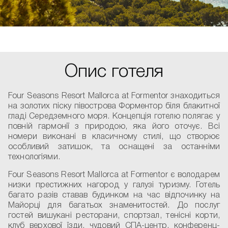
Опис готеля
Four Seasons Resort Mallorca at Formentor знаходиться
на золотих піску півострова Форментор біля блакитної
гладі Середземного моря. Концепція готелю полягає у
повній гармонії з природою, яка його оточує. Всі
номери виконані в класичному стилі, що створює
особливий затишок, та оснащені за останніми
технологіями.
Four Seasons Resort Mallorca at Formentor є володарем
низки престижних нагород у галузі туризму. Готель
багато разів ставав будинком на час відпочинку на
Майорці для багатьох знаменитостей. До послуг
гостей вишукані ресторани, спортзал, тенісні корти,
клуб верхової їзди, чудовий СПА-центр, конференц-