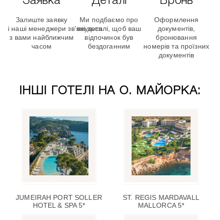
Заявка
Деталі
Бронь
Залиште заявку
Ми подбаємо про
Оформлення
і наші менеджери зв'яжуться
всі деталі, щоб ваш
документів,
з вами найближчим
відпочинок був
бронювання
часом
бездоганним
номерів та проїзних
документів
ІНШІ ГОТЕЛІ НА О. МАЙОРКА:
JUMEIRAH PORT SOLLER
ST. REGIS MARDAVALL
HOTEL & SPA 5*
MALLORCA 5*