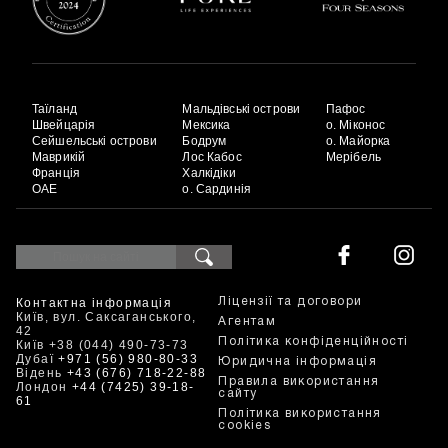
Таїланд
Мальдівські острови
Пафос
Швейцарія
Мексика
о. Міконос
Сейшельські острови
Бодрум
о. Майорка
Маврикій
Лос Кабос
Мерібель
Франція
Халкідіки
ОАЕ
о. Сардинія
Контактна інформація
Ліцензії та договори
Київ, вул. Саксаганського,
Агентам
42
Політика конфіденційності
Київ +38 (044) 490-73-73
Дубаї
+971 (56) 980-80-33
Юридична інформація
Відень
+43 (676) 718-22-88
Правила використання
Лондон
+44 (7425) 39-18-
сайту
61
Політика використання
cookies