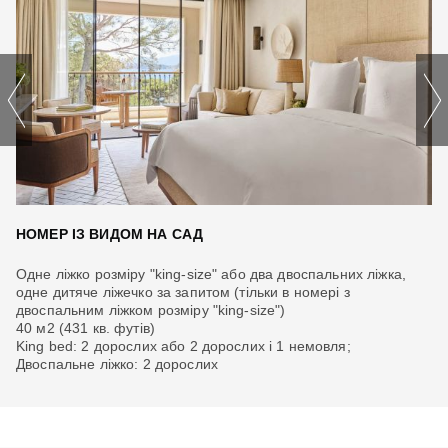
НОМЕР ІЗ ВИДОМ НА САД
Од
Одне ліжко розміру "king-size" або два двоспальних ліжка,
ди
одне дитяче ліжечко за запитом (тільки в номері з
51
двоспальним ліжком розміру "king-size")
3 
40 м2 (431 кв. футів)
King bed: 2 дорослих або 2 дорослих і 1 немовля;
Двоспальне ліжко: 2 дорослих