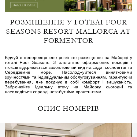
РОЗМІЩЕННЯ У ГОТЕЛІ FOUR
SEASONS RESORT MALLORCA AT
FORMENTOR
Відчуйте неперевершене розкішне розміщення на Майорці у
готелі Four Seasons. З елегантно оформлених номерів і
люксів відкривається захоплюючий вид на сади, соснові гаї та
Середземне море. Насолоджуйтеся винятковими
зручностями та індивідуальним обслуговуванням, гарантуючи
перебування, яке поєднує в собі комфорт і вишуканість.
Забронюйте ідеальну втечу на Майорку сьогодні та
насолодіться справді незабутніми враженнями.
ОПИС НОМЕРІВ