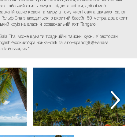
ами і оливковими тропічними садами, з білим 300-метровим
айський стиль, смуга і підлога квітки, дрібні меблі,
равжній оазис краси та миру, в тому числі сауна, джакузі, салон
t Гольф Спа знаходиться: відкритий басейн 50-метра, два вкриті
ький круїз на власній розважальній яхті Tangaro.
ala Thai може шукати традиційні тайські кухні. У ресторані
 EnglishРусскийУкраїнськаPolskiItalianoEspañol汉语Bahasa
ерекладається з Тайської, як "