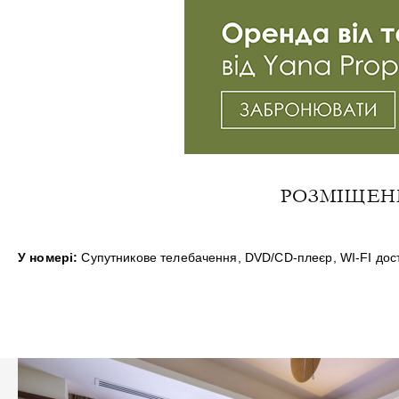
РОЗМІЩЕНН
У номері:
Супутникове телебачення, DVD/CD-плеєр, WI-FI досту