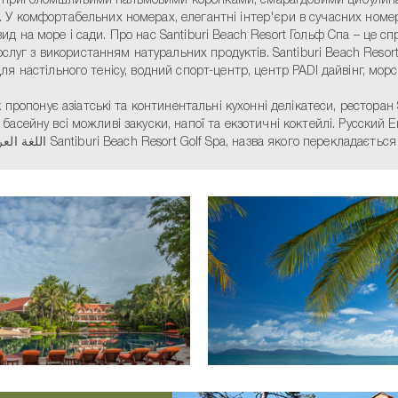
 під приголомшливими пальмовими коронками, смарагдовими цибулин
комфортабельних номерах, елегантні інтер'єри в сучасних номерах Т
вид на море і сади. Про нас Santiburi Beach Resort Гольф Спа – це сп
слуг з використанням натуральних продуктів. Santiburi Beach Resor
для настільного тенісу, водний спорт-центр, центр PADI дайвінг, морс
ропонує азіатські та континентальні кухонні делікатеси, ресторан S
я басейну всі можливі закуски, напої та екзотичні коктейлі. Русский
Indonesiaहिन्दीPortuguês日本語DeutschFrançaisภาษาไทยελληνικά اللغة العربية Santiburi Beach Resort Golf Spa, назва якого п