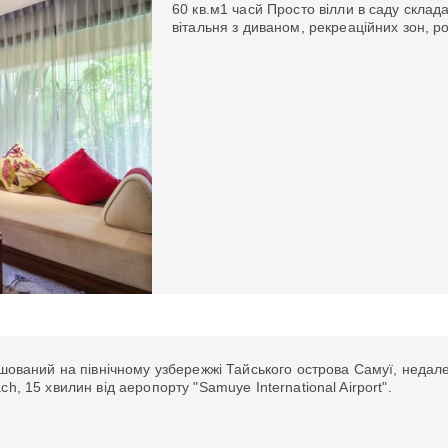
60 кв.м
1 час
й Просто вілли в саду склад
вітальня з диваном, рекреаційних зон, ро
шований на північному узбережжі Тайського острова Самуї, недалек
h, 15 хвилин від аеропорту "Samuye International Airport".