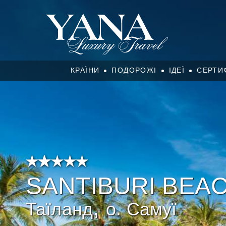
КРАЇНИ
ПОДОРОЖІ
ІДЕЇ
СЕРТИ
SANTIBURI BEA
,
Таїланд
о. Самуї