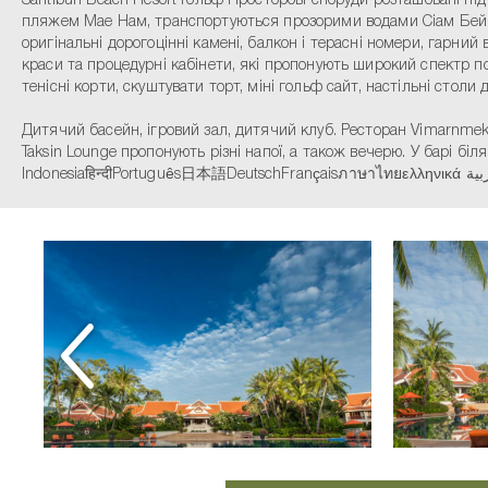
Santiburi Beach Resort Гольф Просторові споруди розташовані
пляжем Мае Нам, транспортуються прозорими водами Сіам Бей. У 
оригінальні дорогоцінні камені, балкон і терасні номери, гарний 
краси та процедурні кабінети, які пропонують широкий спектр по
тенісні корти, скуштувати торт, міні гольф сайт, настільні столи 
Дитячий басейн, ігровий зал, дитячий клуб. Ресторан Vimarnmek п
Taksin Lounge пропонують різні напої, а також вечерю. У барі біл