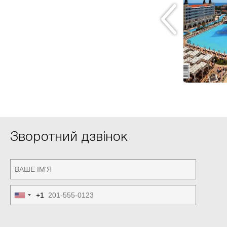
buri Koh Samui. Ключ к счастью
ЧИТАТИ
Зворотний дзвінок
+1
United
States
+1