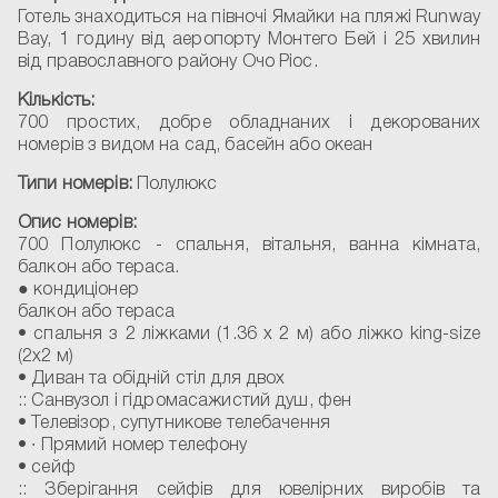
Готель знаходиться на півночі Ямайки на пляжі Runway
Bay, 1 годину від аеропорту Монтего Бей і 25 хвилин
від православного району Очо Ріос.
Кількість:
700 простих, добре обладнаних і декорованих
номерів з видом на сад, басейн або океан
Типи номерів:
Полулюкс
Опис номерів:
700 Полулюкс
- спальня, вітальня, ванна кімната,
балкон або тераса.
● кондиціонер
балкон або тераса
• спальня з 2 ліжками (1.36 х 2 м) або ліжко king-size
(2х2 м)
• Диван та обідній стіл для двох
:: Санвузол і гідромасажистий душ, фен
• Телевізор, супутникове телебачення
• ∙ Прямий номер телефону
• сейф
:: Зберігання сейфів для ювелірних виробів та