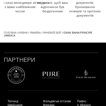
і наші менеджери зв'яжуться
всі деталі, щоб ваш
документів,
з вами найближчим
відпочинок був
бронювання
часом
бездоганним
номерів та проїзних
документів
ГОЛОВНА
/
КРАЇНИ
/
ЯМАЙКА
/
РАНЕВЕЙ БЕЙ
/ GRAN BAHIA PRINCIPE
JAMAICA
ПАРТНЕРИ
Таїланд
Мальдівські острови
Пафос
Швейцарія
Мексика
о. Міконос