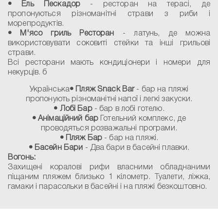
• Ель Пескадор
- ресторан на терасі, де
пропонуються різноманітні страви з риби і
морепродуктів.
• М'ясо гриль Ресторан
- латунь, де можна
використовувати соковиті стейки та інші грильові
страви.
Всі ресторани мають кондиціонери і номери для
некурців. б
Українська
• Пляж Snack Bar
- бар на пляжі
пропонують різноманітні напої і легкі закуски.
• Лобі Бар
- бар в лобі готелю.
• Анімаційний бар
Готельний комплекс, де
проводяться розважальні програми.
• Пляж Бар
- бар на пляжі.
• Басейн Бари
- Два бари в басейні плавки.
Вогонь:
Захищені коралові рифи власними обладнаними
піщаним пляжем близько 1 кілометр. Туалети, ліжка,
гамаки і парасольки в басейні і на пляжі безкоштовно.