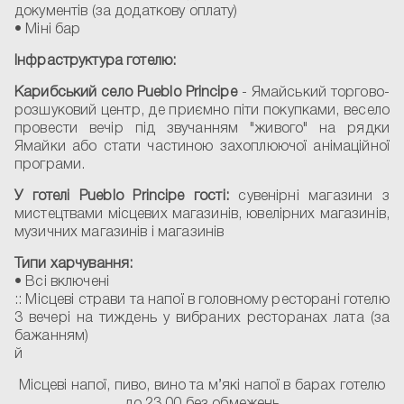
документів (за додаткову оплату)
• Міні бар
Інфраструктура готелю:
Карибський село Pueblo Principe
- Ямайський торгово-
розшуковий центр, де приємно піти покупками, весело
провести вечір під звучанням "живого" на рядки
Ямайки або стати частиною захоплюючої анімаційної
програми.
У готелі Pueblo Principe гості:
сувенірні магазини з
мистецтвами місцевих магазинів, ювелірних магазинів,
музичних магазинів і магазинів
Типи харчування:
• Всі включені
:: Місцеві страви та напої в головному ресторані готелю
3 вечері на тиждень у вибраних ресторанах лата (за
бажанням)
й
Місцеві напої, пиво, вино та м’які напої в барах готелю