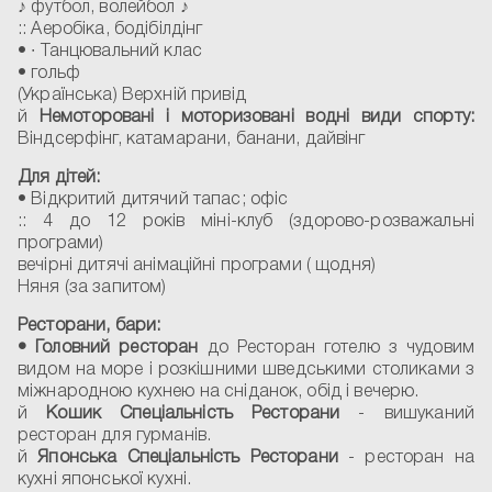
♪ футбол, волейбол ♪
:: Аеробіка, бодібілдінг
• ∙ Танцювальний клас
• гольф
(Українська) Верхній привід
й
Немоторовані і моторизовані водні види спорту:
Віндсерфінг, катамарани, банани, дайвінг
Для дітей:
• Відкритий дитячий тапас; офіс
:: 4 до 12 років міні-клуб (здорово-розважальні
програми)
вечірні дитячі анімаційні програми ( щодня)
Няня (за запитом)
Ресторани, бари:
• Головний ресторан
до Ресторан готелю з чудовим
видом на море і розкішними шведськими столиками з
міжнародною кухнею на сніданок, обід і вечерю.
й
Кошик
Спеціальність
Ресторани
- вишуканий
ресторан для гурманів.
й
Японська
Спеціальність
Ресторани
- ресторан на
кухні японської кухні.