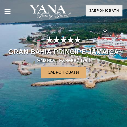
ЗАБРОНЮВАТИ
°
GRAN BAHIA PRINCIPE JAMAICA
,
Ямайка
Раневей Бей
ЗАБРОНЮВАТИ