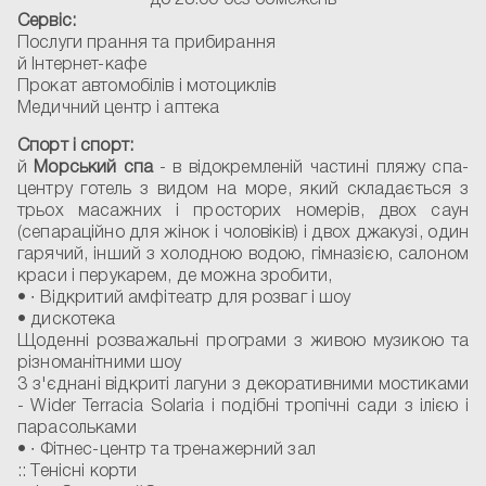
до 23.00 без обмежень
Сервіс:
Послуги прання та прибирання
й Інтернет-кафе
Прокат автомобілів і мотоциклів
Медичний центр і аптека
Спорт і спорт:
й
Морський спа
- в відокремленій частині пляжу спа-
центру готель з видом на море, який складається з
трьох масажних і просторих номерів, двох саун
(сепараційно для жінок і чоловіків) і двох джакузі, один
гарячий, інший з холодною водою, гімназією, салоном
краси і перукарем, де можна зробити,
• ∙ Відкритий амфітеатр для розваг і шоу
• дискотека
Щоденні розважальні програми з живою музикою та
різноманітними шоу
3 з'єднані відкриті лагуни з декоративними мостиками
- Wider Terracia Solaria і подібні тропічні сади з ілією і
парасольками
• ∙ Фітнес-центр та тренажерний зал
:: Тенісні корти