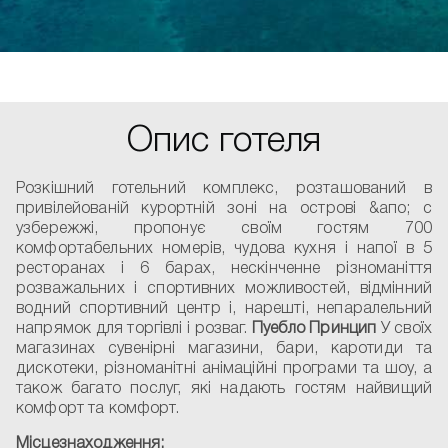
Опис готеля
Розкішний готельний комплекс, розташований в
привілейованій курортній зоні на острові &апо; с
узбережжі, пропонує своїм гостям 700
комфортабельних номерів, чудова кухня і напої в 5
ресторанах і 6 барах, нескінченне різноманіття
розважальних і спортивних можливостей, відмінний
водний спортивний центр і, нарешті, непаралельний
напрямок для торгівлі і розваг.
Пуебло Принцип
У своїх
магазинах сувенірні магазини, бари, каротиди та
дискотеки, різноманітні анімаційні програми та шоу, а
також багато послуг, які надають гостям найвищий
комфорт та комфорт.
Місцезнаходження: