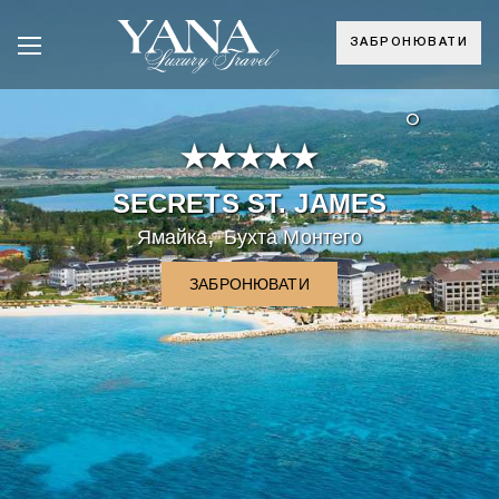
ЗАБРОНЮВАТИ
°
SECRETS ST. JAMES
,
Ямайка
Бухта Монтего
ЗАБРОНЮВАТИ