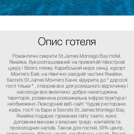
Опис готеля
Романтичні секрети St.James Montego Bay Hotel,
Ямайка, був розташований на приватній півострові
цукру і білого пляжу, Карибський море синці, курорт
Монтего Бей, на північно-західній частині Ямайки.
Secrets St.James Монтего Баня, відкрита до " дорослі
гості тільки " , створив все для розкішного відпочинку і
насолоди все включено: добре налагоджена
територія, розвинена розважальна інфраструктура і
необмежено-Люксурний веб-сайт. Чудові ресторани,
кафе, гості та бари в Secrets St.James Montego Bay,
Ямайка подарує гурманам світу таапо; кухні,
доповнені виноом з власних траур, коктейлів та
прохолодних напоїв. Також для гостей, SPA-центр,