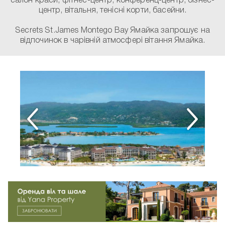
салон краси, фітнес-центр, конференц-центр, бізнес-
центр, вітальня, тенісні корти, басейни.
Secrets St.James Montego Bay Ямайка запрошує на
відпочинок в чарівній атмосфері вітання Ямайка.