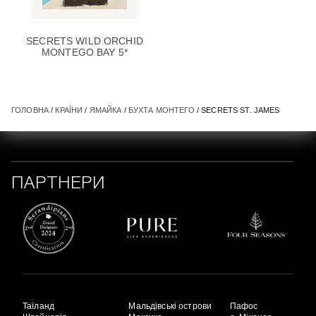
SECRETS WILD ORCHID
MONTEGO BAY 5*
ГОЛОВНА
/
КРАЇНИ
/
ЯМАЙКА
/
БУХТА МОНТЕГО
/ SECRETS ST. JAMES
ПАРТНЕРИ
Таїланд
Мальдівські острови
Пафос