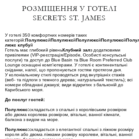
РОЗМІЩЕННЯ У ГОТЕЛІ
SECRETS ST. JAMES
У готелі 350 комфортних номерів таких
категорій:
Полулюкс
й
Полулюкс
й
Полулюкс
й
Полулюкс
й
Полу
люкс клубу
й
Готель має глибокий рівень
Клубний зал
з додатковими
привілеями (VIP-реєстрація/Episode, Особисті консульські
послуги) та доступ до Blue Basin та Blue Room Preferred Club
Lounge оснащені комп'ютерами. У готелі є континентальні
сніданки, напої, що пропонуються гостям протягом дня.
У колоніальному стилі проводяться ряд внутрішніх стажів
(веб- та підлоги з темного дерева; натуральний текстиль); всі
номери обладнані джакузі; види відкритих з бальконій до
Карибського моря.
До послуг гостей:
Полулюкс:
складається з спальні з королівським розміром
або двома королева розміром, вітальні, ванної кімнати,
балкона з видом на море.
Полулюкс:
складається з елегантної спальні з ліжком розміру
короля або двома ліжками розміру королеви, вітальні, ванної