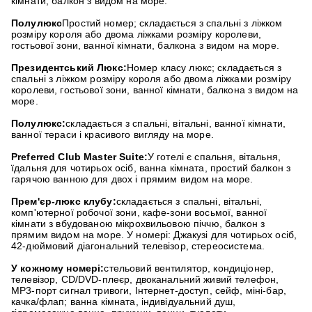
кімнати, балкон з видом на море.
Полулюкс
Простий номер; складається з спальні з ліжком
розміру короля або двома ліжками розміру королеви,
гостьової зони, ванної кімнати, балкона з видом на море.
Президентський Люкс:
Номер класу люкс; складається з
спальні з ліжком розміру короля або двома ліжками розміру
королеви, гостьової зони, ванної кімнати, балкона з видом на
море.
Полулюкс:
складається з спальні, вітальні, ванної кімнати,
ванної тераси і красивого вигляду на море.
Preferred Club Master Suite:
У готелі є спальня, вітальня,
їдальня для чотирьох осіб, ванна кімната, простий балкон з
гарячою ванною для двох і прямим видом на море.
Прем'єр-люкс клубу:
складається з спальні, вітальні,
комп'ютерної робочої зони, кафе-зони восьмої, ванної
кімнати з вбудованою мікрохвильовою піччю, балкон з
прямим видом на море. У номері: Джакузі для чотирьох осіб,
42-дюймовий діагональний телевізор, стереосистема.
У кожному номері:
стельовий вентилятор, кондиціонер,
телевізор, CD/DVD-плеєр, двоканальний живий телефон,
MP3-порт сигнал тривоги, Інтернет-доступ, сейф, міні-бар,
качка/флап; ванна кімната, індивідуальний душ,