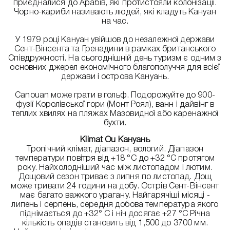
приєдналися до Арабів, які протистояли колонізації.
Чорно-кариби називають людей, які кладуть Кануан
на час.
У 1979 році Кануан увійшов до незалежної держави
Сент-Вінсента та Гренадини в рамках британського
Співдружності. На сьогоднішній день туризм є одним з
основних джерел економічного благополуччя для всієї
держави і острова Кануань.
Canouan може грати в гольф. Подорожуйте до 900-
фузії Королівської гори (Монт Роял), ванн і дайвінг в
теплих хвилях на пляжах Мазовидної або каренажної
бухти.
Klimat Ou Кануань
Тропічний клімат, діапазон, вологий. Діапазон
температури повітря від +18 °C до +32 °C протягом
року. Найхолодніший час між листопадом і лютим.
Дощовий сезон триває з липня по листопад. Дощ
може тривати 24 години на добу. Острів Сент-Вінсент
має багато важкого урагану. Найгарячіші місяці -
липень і серпень, середня добова температура якого
піднімається до +32° C і ніч досягає +27 °C Річна
кількість опадів становить від 1,500 до 3700 мм.