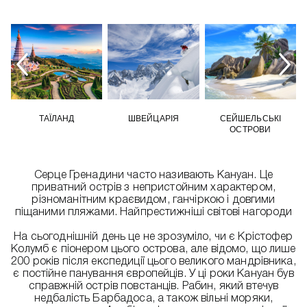
ТАЇЛАНД
ШВЕЙЦАРІЯ
СЕЙШЕЛЬСЬКІ
ОСТРОВИ
Серце Гренадини часто називають Кануан. Це
приватний острів з непристойним характером,
різноманітним краєвидом, ганчіркою і довгими
піщаними пляжами. Найпрестижніші світові нагороди
На сьогоднішній день це не зрозуміло, чи є Крістофер
Колумб є піонером цього острова, але відомо, що лише
200 років після експедиції цього великого мандрівника,
є постійне панування європейців. У ці роки Кануан був
справжній острів повстанців. Рабин, який втечув
недбалість Барбадоса, а також вільні моряки,