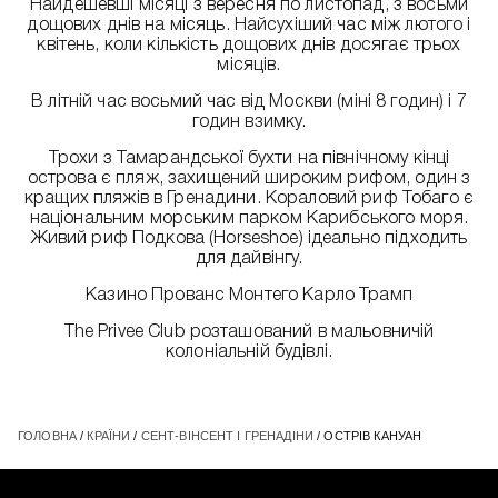
Найдешевші місяці з вересня по листопад, з восьми
дощових днів на місяць. Найсухіший час між лютого і
квітень, коли кількість дощових днів досягає трьох
місяців.
В літній час восьмий час від Москви (міні 8 годин) і 7
годин взимку.
Трохи з Тамарандської бухти на північному кінці
острова є пляж, захищений широким рифом, один з
кращих пляжів в Гренадини. Кораловий риф Тобаго є
національним морським парком Карибського моря.
Живий риф Подкова (Horseshoe) ідеально підходить
для дайвінгу.
Казино Прованс Монтего Карло Трамп
The Privee Club розташований в мальовничій
колоніальній будівлі.
ГОЛОВНА
/
КРАЇНИ
/
СЕНТ-ВІНСЕНТ І ГРЕНАДІНИ
/ ОСТРІВ КАНУАН