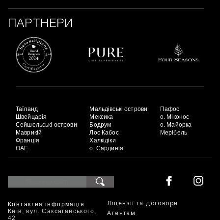
ПАРТНЕРИ
Таїланд
Мальдівські острови
Пафос
Швейцарія
Мексика
о. Міконос
Сейшельські острови
Бодрум
о. Майорка
Маврикій
Лос Кабос
Мерібель
Франція
Халкідіки
ОАЕ
о. Сардинія
Контактна інформація
Ліцензії та договори
Київ, вул. Саксаганського,
Агентам
42