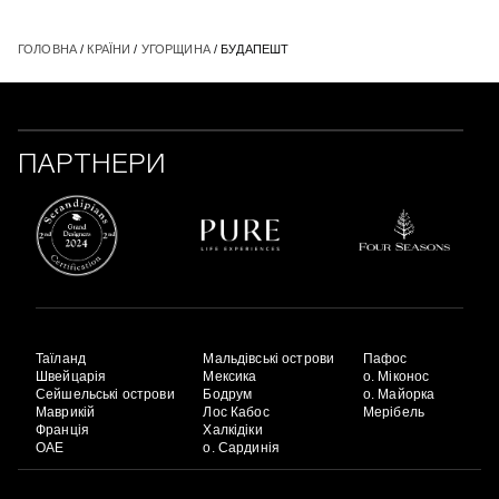
ГОЛОВНА
/
КРАЇНИ
/
УГОРЩИНА
/ БУДАПЕШТ
ПАРТНЕРИ
Таїланд
Мальдівські острови
Пафос
Швейцарія
Мексика
о. Міконос
Сейшельські острови
Бодрум
о. Майорка
Маврикій
Лос Кабос
Мерібель
Франція
Халкідіки
ОАЕ
о. Сардинія