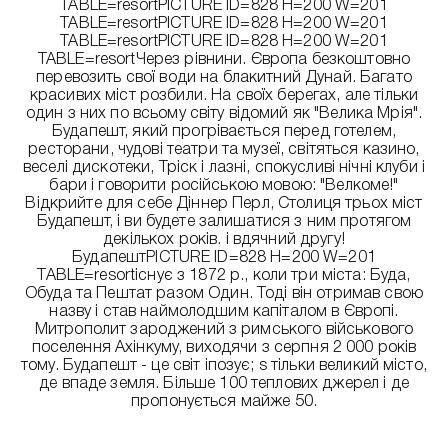
TABLE=resortPICTURE ID=828 H=200 W=201
TABLE=resortPICTURE ID=828 H=200 W=201
TABLE=resortPICTURE ID=828 H=200 W=201
TABLE=resortЧерез рівнини. Європа безкоштовно
перевозить свої води на блакитний Дунай. Багато
красивих міст розбили. На своїх берегах, але тільки
один з них по всьому світу відомий як "Велика Мрія".
Будапешт, який прогрівається перед готелем,
ресторани, чудові театри та музеї, світяться казино,
веселі дискотеки, Тріск і лазні, спокусливі нічні клуби і
бари і говорити російською мовою: "Велкоме!"
Відкрийте для себе Діннер Перл, Столиця трьох міст
Будапешт, і ви будете залишатися з ним протягом
декількох років. і вдячний другу!
БудапештPICTURE ID=828 H=200 W=201
TABLE=resortіснує з 1872 р., коли три міста: Буда,
Обуда та Пештат разом Один. Тоді він отримав свою
назву і став наймолодшим капіталом в Європі.
Митрополит зароджений з римського військового
поселення Ахінкуму, виходячи з серпня 2 000 років
тому. Будапешт - це світ іпозує; s тільки великий місто,
де впаде земля. Більше 100 теплових джерел і де
пропонується майже 50.