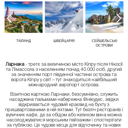
ТАЇЛАНД
ШВЕЙЦАРІЯ
СЕЙШЕЛЬСЬКІ
ОСТРОВИ
Ларнака
- третє за величиною місто Кіпру після Нікосії
та Лімассола з населенням понад 40 000 осіб, другий
за значенням порт південної частини острова та
ворота Кіпру у світ – тут знаходиться найбільший
міжнародний аеропорт острова.
Візитною карткою Ларнаки, безсумнівно, служить
насаджена пальмами набережна Фінікудес, звідки
відкривається чудовий краєвид на бухту з
пришвартованими в ній яхтами. Тут безліч ресторанів і
вуличних кафе, де за обідом або келихом вина можна
насолоджуватися морським пейзажем і спостерігати
за публікою. Це чудове місце для відпочинку та нових