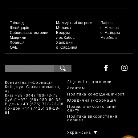
Таїланд
Мальдівські острови
Пафос
Швейцарія
Мексика
о. Міконос
Сейшельські острови
Бодрум
о. Майорка
Маврикій
Лос Кабос
Мерібель
Франція
Халкідіки
ОАЕ
о. Сардинія
Контактна інформація
Ліцензії та договори
Київ, вул. Саксаганського,
Агентам
42
Політика конфіденційності
Київ +38 (044) 490-73-73
Дубаї
+971 (56) 980-80-33
Юридична інформація
Відень
+43 (676) 718-22-88
Правила використання
Лондон
+44 (7425) 39-18-
сайту
61
Політика використання
cookies
Українська