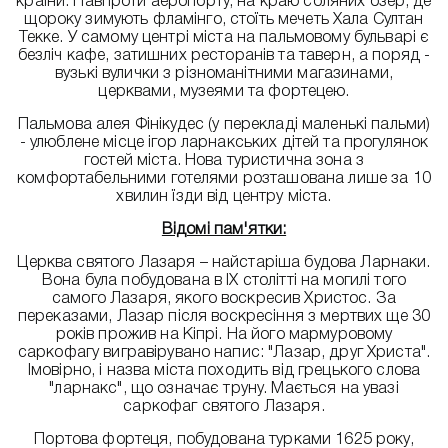
країни. Навпроти аеропорту, на краю соляних озер, де
щороку зимують фламінго, стоїть мечеть Хала Султан
Текке. У самому центрі міста на пальмовому бульварі є
безліч кафе, затишних ресторанів та таверн, а поряд -
вузькі вулички з різноманітними магазинами,
церквами, музеями та фортецею.
Пальмова алея Фінікудес (у перекладі маленькі пальми)
- улюблене місце ігор ларнакських дітей та прогулянок
гостей міста. Нова туристична зона з
комфортабельними готелями розташована лише за 10
хвилин їзди від центру міста.
Відомі пам'ятки:
Церква святого Лазаря – найстаріша будова Ларнаки.
Вона була побудована в ІХ столітті на могилі того
самого Лазаря, якого воскресив Христос. За
переказами, Лазар після воскресіння з мертвих ще 30
років прожив на Кіпрі. На його мармуровому
саркофагу вигравірувано напис: "Лазар, друг Христа".
Імовірно, і назва міста походить від грецького слова
"ларнакс", що означає труну. Мається на увазі
саркофаг святого Лазаря.
Портова фортеця, побудована турками 1625 року,