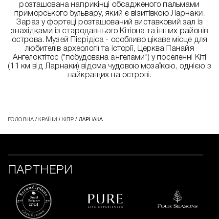
розташована наприкінці обсадженого пальмами
приморського бульвару, який є візитівкою Ларнаки.
Зараз у фортеці розташований виставковий зал із
знахідками із стародавнього Кітіона та інших районів
острова. Музей Пієрідіса - особливо цікаве місце для
любителів археології та історії, Церква Панайя
Ангелоктітос ("побудована ангелами") у поселенні Кіті
(11 км від Ларнаки) відома чудовою мозаїкою, однією з
найкращих на острові.
ГОЛОВНА
/
КРАЇНИ
/
КІПР
/ ЛАРНАКА
ПАРТНЕРИ