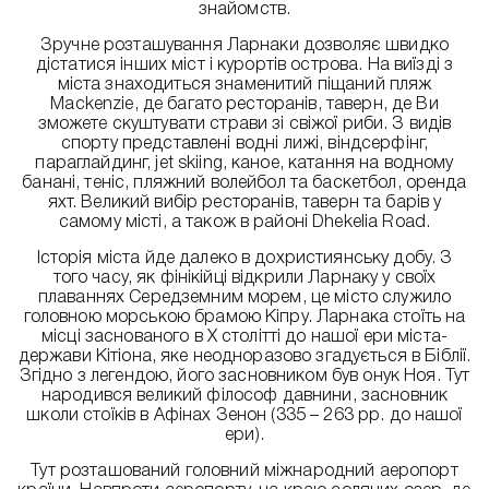
знайомств.
Зручне розташування Ларнаки дозволяє швидко
дістатися інших міст і курортів острова. На виїзді з
міста знаходиться знаменитий піщаний пляж
Mackenzie, де багато ресторанів, таверн, де Ви
зможете скуштувати страви зі свіжої риби. З видів
спорту представлені водні лижі, віндсерфінг,
параглайдинг, jet skiing, каное, катання на водному
банані, теніс, пляжний волейбол та баскетбол, оренда
яхт. Великий вибір ресторанів, таверн та барів у
самому місті, а також в районі Dhekelia Road.
Історія міста йде далеко в дохристиянську добу. З
того часу, як фінікійці відкрили Ларнаку у своїх
плаваннях Середземним морем, це місто служило
головною морською брамою Кіпру. Ларнака стоїть на
місці заснованого в Х столітті до нашої ери міста-
держави Кітіона, яке неодноразово згадується в Біблії.
Згідно з легендою, його засновником був онук Ноя. Тут
народився великий філософ давнини, засновник
школи стоїків в Афінах Зенон (335 – 263 рр. до нашої
ери).
Тут розташований головний міжнародний аеропорт