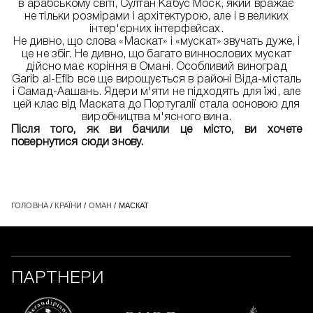
в арабському світі, Султан Кабус Моск, який вражає
не тільки розмірами і архітектурою, але і в великих
інтер'єрних інтерфейсах.
Не дивно, що слова «Маскат» і «мускат» звучать дуже, і
це не збіг. Не дивно, що багато виннослових мускат
дійсно має коріння в Омані. Особливий виноград
Garib al-Eflb все ще вирощується в районі Віда-місталь
і Самад-Аашань. Ядери м'яти не підходять для їжі, але
цей клас від Маската до Португалії стала основою для
виробництва м'ясного вина.
Після того, як ви бачили це місто, ви хочете
повернутися сюди знову.
ГОЛОВНА
/
КРАЇНИ
/
ОМАН
/ МАСКАТ
ПАРТНЕРИ