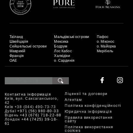
Таїланд
Мальдівські острови
Пафос
Швейцарія
Мексика
о. Міконос
Сейшельські острови
Бодрум
о. Майорка
Маврикій
Лос Кабос
Мерібель
Франція
Халкідіки
ОАЕ
о. Сардинія
Контактна інформація
Ліцензії та договори
Київ, вул. Саксаганського,
Агентам
42
Політика конфіденційності
Київ +38 (044) 490-73-73
Дубаї
+971 (56) 980-80-33
Юридична інформація
Відень
+43 (676) 718-22-88
Правила використання
Лондон
+44 (7425) 39-18-
сайту
61
Політика використання
cookies