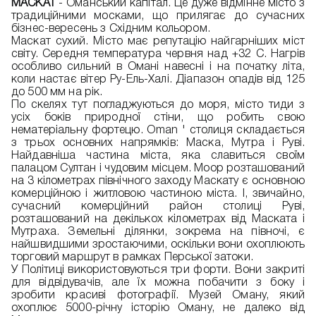
МАСКАТ
- Оманський капітал. Це дуже відмінне місто з
традиційними москами, що прилягає до сучасних
бізнес-вересень з Східним кольором.
Маскат сухий. Місто має репутацію найгарніших міст
світу. Середня температура червня над +32 С. Нагрів
особливо сильний в Омані навесні і на початку літа,
коли настає вітер Ру-Ель-Халі. Діапазон опадів від 125
до 500 мм на рік.
По скелях тут погладжуються до моря, місто тиди з
усіх боків природної стіни, що робить свою
нематеріальну фортецю. Oman ' столиця складається
з трьох основних напрямків: Маска, Мутра і Руві.
Найдавніша частина міста, яка славиться своїм
палацом Султан і чудовим місцем. Моор розташований
на 3 кілометрах північного заходу Маскату є основною
комерційною і житловою частиною міста. І, звичайно,
сучасний комерційний район столиці Руві,
розташований на декількох кілометрах від Маската і
Мутраха. Земельні ділянки, зокрема на півночі, є
найшвидшими зростаючими, оскільки вони охоплюють
торговий маршрут в рамках Перської затоки.
У Політиці використовуються три форти. Вони закриті
для відвідувачів, але їх можна побачити з боку і
зробити красиві фотографії. Музей Оману, який
охоплює 5000-річну історію Оману, не далеко від