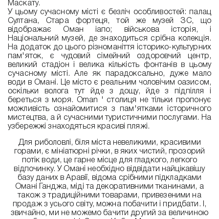
Маскату.
У цьому сучасному місті є безліч особливостей: палац
Султана, Стара фортеця, той же музей ЗС, що
відображає Оман іапо; військова історія, і
Національний музей, де знаходиться срібна колекція.
На додаток до цього різноманіття історико-культурних
пам'яток, є чудовий сімейний оздоровчий центр,
великий стадіон і велика кількість фонтанів в цьому
сучасному місті. Але як парадоксально, дуже мало
води в Омані. Це місто є реальним чоловічим оазисом,
оскільки волога тут йде з дощу, йде з підпілля і
береться з моря. Oman ' столиця не тільки пропонує
можливість ознайомитися з пам'ятками історичного
мистецтва, а й сучасними туристичними послугами. На
узбережжі знаходяться красиві пляжі.
Для риболовлі, біля міста невеликими, красивими
горами, є мініатюрні річки, в яких чистий, прозорий
потік води, це гарне місце для гладкого, легкого
відпочинку. У Омані необхідно відвідати найцікавішу
базу даних в Аравії, відома срібними підкладками
Омані Ганджа, міді та декоративними тканинами, а
також з традиційними товарами, привезеними на
продаж з усього світу, можна побачити і придбати. І,
звичайно, ми не можемо бачити другий за величиною