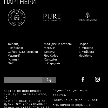
ПАРТНЕРИ
Таїланд
Мальдівські острови
Пафос
Швейцарія
Мексика
о. Міконос
Сейшельські острови
Бодрум
о. Майорка
Маврикій
Лос Кабос
Мерібель
Франція
Халкідіки
ОАЕ
о. Сардинія
Контактна інформація
Ліцензії та договори
Київ, вул. Саксаганського,
Агентам
42
Політика конфіденційності
Київ +38 (044) 490-73-73
Дубаї
+971 (56) 980-80-33
Юридична інформація
Відень
+43 (676) 718-22-88