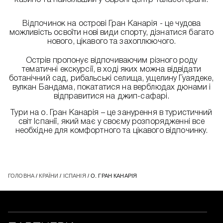
казино та найбільший у Європі центр таласотерапії.
Відпочинок на острові Гран Канарія - це чудова
можливість освоїти нові види спорту, дізнатися багато
нового, цікавого та захоплюючого.
Острів пропонує відпочиваючим різного роду
тематичні екскурсії, в ході яких можна відвідати
ботанічний сад, рибальські селища, ущелину Гуаядеке,
вулкан Бандама, покататися на верблюдах дюнами і
відправитися на джип-сафарі.
Тури на о. Гран Канарія – це занурення в туристичний
світ Іспанії, який має у своєму розпорядженні все
необхідне для комфортного та цікавого відпочинку.
ГОЛОВНА
/
КРАЇНИ
/
ІСПАНІЯ
/ О. ГРАН КАНАРІЯ