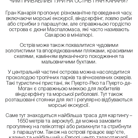
ЧИМ ПРИВАБЛИВІ ТУРИ НА ОСТРІВ ГРАН КАНАРІЯ?
Гран Канарія пропонує різноманітне проведення часу,
включаючи морські екскурсії, віндсерфінг, ловлю риби
або стрибки з парашутом, але справжньою гордістю
острова є дюни Маспаломаса, які часто називають
Сахарою в мініатюрі.
Острів може також похвалитися чудовими
золотистими та впорядкованими пляжами, красивими
скелями, камінням вулканічного походження та
мальовничими бухтами.
У центральній частині острова можна насолодитися
прохолодою тропічних парків та вічнозелених скверів.
Такі туристичні пристані, як Пуерто-Ріко та Пуерто-де-
Моган є справжньою меккою для любителів
віндсерфінгу та морської риболовлі. Тут також
розташовані стоянки для яхт і регулярно відбуваються
морські екскурсії.
Саме тут знаходиться найбільша траса для картингу –
1650 метрів та аероклуб, де можна замовити
прогулянку на гелікоптері або ризикнути та стрибнути
з парашутом. Також на острові працює вар'єте,