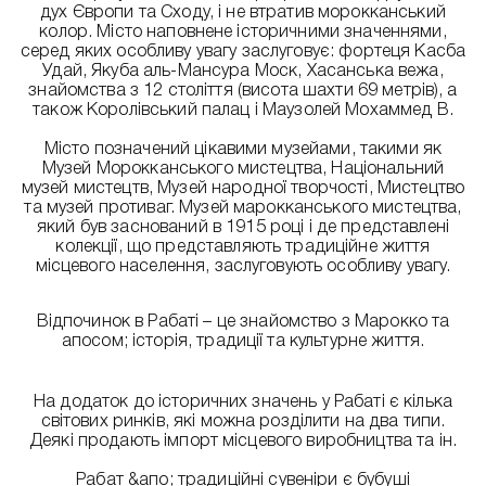
дух Європи та Сходу, і не втратив морокканський
колор. Місто наповнене історичними значеннями,
серед яких особливу увагу заслуговує: фортеця Касба
Удай, Якуба аль-Мансура Моск, Хасанська вежа,
знайомства з 12 століття (висота шахти 69 метрів), а
також Королівський палац і Маузолей Мохаммед В.
Місто позначений цікавими музейами, такими як
Музей Морокканського мистецтва, Національний
музей мистецтв, Музей народної творчості, Мистецтво
та музей противаг. Музей марокканського мистецтва,
який був заснований в 1915 році і де представлені
колекції, що представляють традиційне життя
місцевого населення, заслуговують особливу увагу.
Відпочинок в Рабаті – це знайомство з Марокко та
апосом; історія, традиції та культурне життя.
На додаток до історичних значень у Рабаті є кілька
світових ринків, які можна розділити на два типи.
Деякі продають імпорт місцевого виробництва та ін.
Рабат &апо; традиційні сувеніри є бубуші