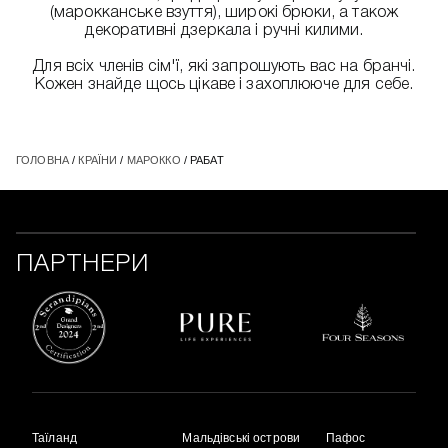
(марокканське взуття), широкі брюки, а також
декоративні дзеркала і ручні килими.
Для всіх членів сім'ї, які запрошують вас на бранчі.
Кожен знайде щось цікаве і захоплююче для себе.
ГОЛОВНА
/
КРАЇНИ
/
МАРОККО
/ РАБАТ
ПАРТНЕРИ
Таїланд
Мальдівські острови
Пафос