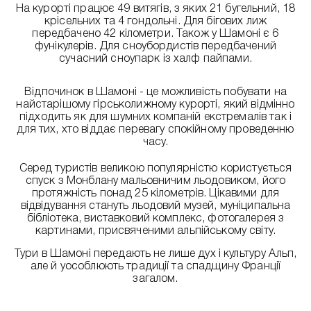
На курорті працює 49 витягів, з яких 21 бугельний, 18
крісельних та 4 гондольні. Для бігових лиж
передбачено 42 кілометри. Також у Шамоні є 6
фунікулерів. Для сноубордистів передбачений
сучасний сноупарк із халф пайпами.
Відпочинок в Шамоні - це можливість побувати на
найстарішому гірськолижному курорті, який відмінно
підходить як для шумних компаній екстремалів так і
для тих, хто віддає перевагу спокійному проведенню
часу.
Серед туристів великою популярністю користується
спуск з Монблану мальовничим льодовиком, його
протяжність понад 25 кілометрів. Цікавими для
відвідування стануть льодовий музей, муніципальна
бібліотека, виставковий комплекс, фотогалерея з
картинами, присвяченими альпійському світу.
Тури в Шамоні передають не лише дух і культуру Альп,
але й уособлюють традиції та спадщину Франції
загалом.