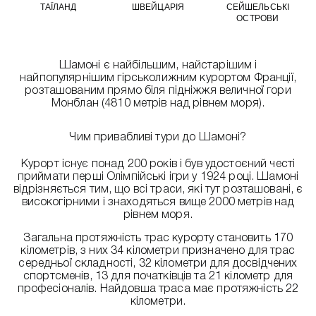
ТАЇЛАНД
ШВЕЙЦАРІЯ
СЕЙШЕЛЬСЬКІ
ОСТРОВИ
Шамоні є найбільшим, найстарішим і
найпопулярнішим гірськолижним курортом Франції,
розташованим прямо біля підніжжя величної гори
Монблан (4810 метрів над рівнем моря).
Чим привабливі тури до Шамоні?
Курорт існує понад 200 років і був удостоєний честі
приймати перші Олімпійські ігри у 1924 році. Шамоні
відрізняється тим, що всі траси, які тут розташовані, є
високогірними і знаходяться вище 2000 метрів над
рівнем моря.
Загальна протяжність трас курорту становить 170
кілометрів, з них 34 кілометри призначено для трас
середньої складності, 32 кілометри для досвідчених
спортсменів, 13 для початківців та 21 кілометр для
професіоналів. Найдовша траса має протяжність 22
кілометри.