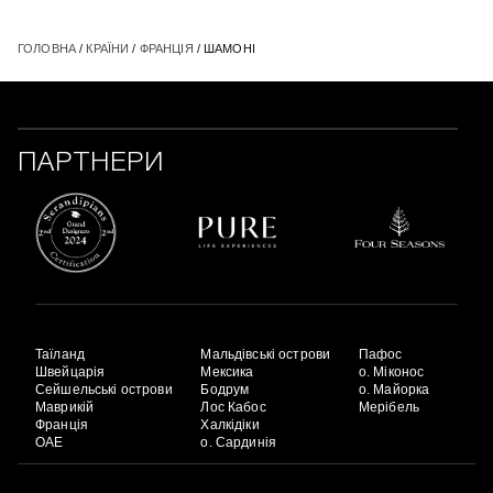
ГОЛОВНА
/
КРАЇНИ
/
ФРАНЦІЯ
/ ШАМОНІ
ПАРТНЕРИ
Таїланд
Мальдівські острови
Пафос
Швейцарія
Мексика
о. Міконос
Сейшельські острови
Бодрум
о. Майорка
Маврикій
Лос Кабос
Мерібель
Франція
Халкідіки
ОАЕ
о. Сардинія