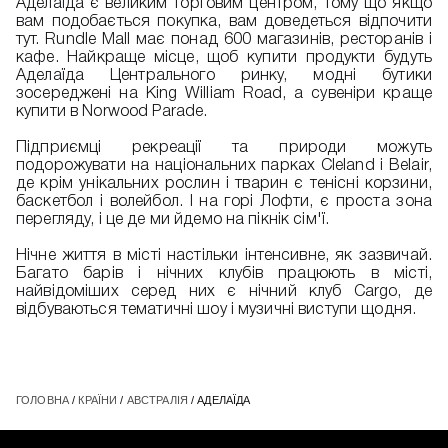
Аделаїда є великим торговим центром, тому що якщо
вам подобається покупка, вам доведеться відпочити
тут. Rundle Mall має понад 600 магазинів, ресторанів і
кафе. Найкраще місце, щоб купити продукти будуть
Аделаїда Центрального ринку, модні бутики
зосереджені на King William Road, а сувеніри краще
купити в Norwood Parade.
Підприємці рекреації та природи можуть
подорожувати на національних парках Cleland і Belair,
де крім унікальних рослин і тварин є тенісні корзини,
баскетбол і волейбол. І на горі Лофти, є проста зона
перегляду, і це де ми йдемо на пікнік сім'ї.
Нічне життя в місті настільки інтенсивне, як зазвичай.
Багато барів і нічних клубів працюють в місті,
найвідоміших серед них є нічний клуб Cargo, де
відбуваються тематичні шоу і музичні виступи щодня.
ГОЛОВНА
/
КРАЇНИ
/
АВСТРАЛІЯ
/ АДЕЛАЇДА