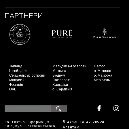
ПАРТНЕРИ
Таїланд
Мальдівські острови
Пафос
Швейцарія
Мексика
о. Міконос
Сейшельські острови
Бодрум
о. Майорка
Маврикій
Лос Кабос
Мерібель
Франція
Халкідіки
ОАЕ
о. Сардинія
Контактна інформація
Ліцензії та договори
Київ, вул. Саксаганського,
Агентам