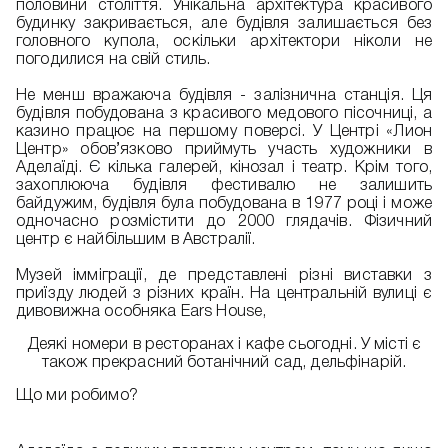
половини століття. Унікальна архітектура красивого
будинку закривається, але будівля залишається без
головного купола, оскільки архітектори ніколи не
погодилися на свій стиль.
Не менш вражаюча будівля - залізнична станція. Ця
будівля побудована з красивого медового пісочниці, а
казино працює на першому поверсі. У Центрі «Лион
Центр» обов’язково приймуть участь художники в
Аделаїді. Є кілька галерей, кінозал і театр. Крім того,
захоплююча будівля фестивалю не залишить
байдужим, будівля була побудована в 1977 році і може
одночасно розмістити до 2000 глядачів. Фізичний
центр є найбільшим в Австралії.
Музей імміграції, де представлені різні виставки з
приїзду людей з різних країн. На центральній вулиці є
дивовижна особняка Ears House,
Деякі номери в ресторанах і кафе сьогодні. У місті є
також прекрасний ботанічний сад, дельфінарій.
Що ми робимо?