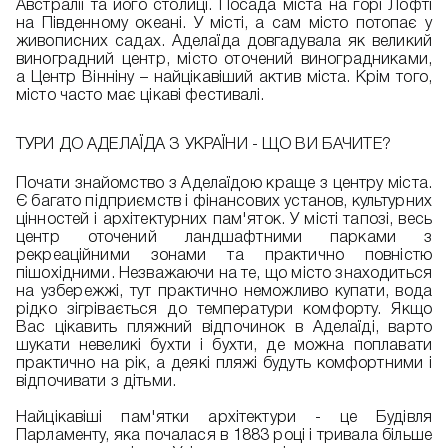
Австралії та його столиці. Посада міста на горі Лофті
на Південному океані. У місті, а сам місто потопає у
живописних садах. Аделаїда довгадувала як великий
виноградний центр, місто оточений виноградниками,
а Центр Вінніну – найцікавіший актив міста. Крім того,
місто часто має цікаві фестивалі.
ТУРИ ДО АДЕЛАЇДА З УКРАЇНИ - ЩО ВИ БАЧИТЕ?
Почати знайомство з Аделаїдою краще з центру міста.
Є багато підприємств і фінансових установ, культурних
цінностей і архітектурних пам'яток. У місті тапозі, весь
центр оточений ландшафтними парками з
рекреаційними зонами та практично повністю
пішохідними. Незважаючи на те, що місто знаходиться
на узбережжі, тут практично неможливо купати, вода
рідко зігрівається до температури комфорту. Якщо
Вас цікавить пляжний відпочинок в Аделаїді, варто
шукати невеликі бухти і бухти, де можна поплавати
практично на рік, а деякі пляжі будуть комфортними і
відпочивати з дітьми.
Найцікавіші пам'ятки архітектури - це Будівля
Парламенту, яка почалася в 1883 році і тривала більше