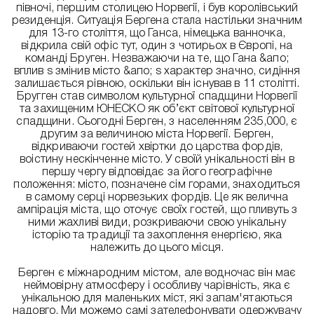
півночі, першим столицею Норвегії, і був королівський
резиденція. Ситуація Бергена стала настільки значним
для 13-го століття, що Ганса, німецька ванночка,
відкрила свій офіс тут, один з чотирьох в Європі, на
команді Бруген. Незважаючи на те, що Гана &апо;
вплив s змінив місто &апо; s характер значно, сидіння
залишається рівною, оскільки він існував в 11 столітті.
Бругген став символом культурної спадщини Норвегії
та захищеним ЮНЕСКО як об’єкт світової культурної
спадщини. Сьогодні Берген, з населенням 235,000, є
другим за величиною міста Норвегії. Берген,
відкриваючи гостей хвіртки до царства фордів,
воістину нескінченне місто. У своїй унікальності він в
першу чергу відповідає за його географічне
положення: місто, позначене сім горами, знаходиться
в самому серці норвезьких фордів. Це як велична
ампірація міста, що оточує своїх гостей, що пливуть з
ними жахливі види, розкриваючи свою унікальну
історію та традиції та захоплення енергією, яка
належить до цього місця.
Берген є міжнародним містом, але водночас він має
неймовірну атмосферу і особливу чарівність, яка є
унікальною для маленьких міст, які запам'ятаються
надовго. Ми можемо самі зателефонувати одержувачу