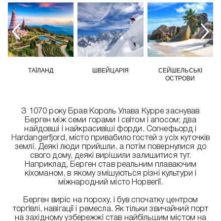
ТАЇЛАНД
ШВЕЙЦАРІЯ
СЕЙШЕЛЬСЬКІ
ОСТРОВИ
З 1070 року Брав Король Улава Курре заснував
Берген між семи горами і світом і апосом; два
найдовші і найкрасивіші форди, Согнефьорд і
Hardangerfjord, місто привабило гостей з усіх куточків
землі. Деякі люди прийшли, а потім повернулися до
свого дому, деякі вирішили залишитися тут.
Наприклад, Берген став реальним плаваючим
кіхоманом, в якому змішуються різні культури і
міжнародний місто Норвегії.
Берген виріс на пороху, і був спочатку центром
торгівлі, навігації і ремесла. Як тільки звичайний порт
на західному узбережжі став найбільшим містом на