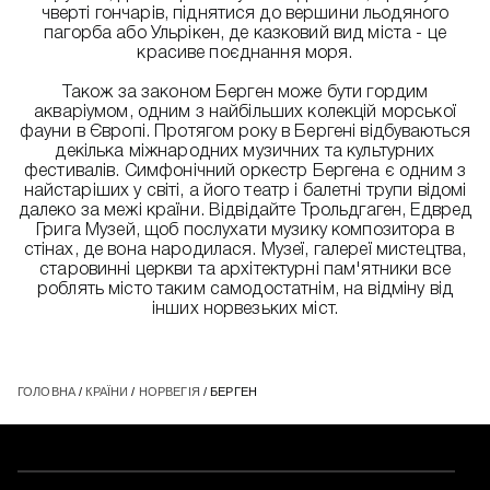
чверті гончарів, піднятися до вершини льодяного
пагорба або Ульрікен, де казковий вид міста - це
красиве поєднання моря.
Також за законом Берген може бути гордим
акваріумом, одним з найбільших колекцій морської
фауни в Європі. Протягом року в Бергені відбуваються
декілька міжнародних музичних та культурних
фестивалів. Симфонічний оркестр Бергена є одним з
найстаріших у світі, а його театр і балетні трупи відомі
далеко за межі країни. Відвідайте Трольдгаген, Едвред
Грига Музей, щоб послухати музику композитора в
стінах, де вона народилася. Музеї, галереї мистецтва,
старовинні церкви та архітектурні пам'ятники все
роблять місто таким самодостатнім, на відміну від
інших норвезьких міст.
ГОЛОВНА
/
КРАЇНИ
/
НОРВЕГІЯ
/ БЕРГЕН