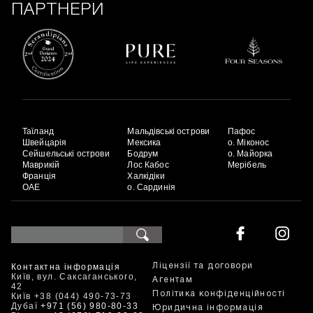
ПАРТНЕРИ
Таїланд
Мальдівські острови
Пафос
Швейцарія
Мексика
о. Міконос
Сейшельські острови
Бодрум
о. Майорка
Маврикій
Лос Кабос
Мерібель
Франція
Халкідіки
ОАЕ
о. Сардинія
Контактна інформація
Ліцензії та договори
Київ, вул. Саксаганського,
Агентам
42
Політика конфіденційності
Київ +38 (044) 490-73-73
Дубаї
+971 (56) 980-80-33
Юридична інформація