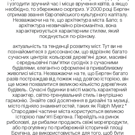
і узгодити зручний час і місце вручення квітів, а якщо
необхідно, то збережемо сюрприз. У 2000 році Берген
отримав звання Європейського культурного капіталу.
Незважаючи на те, що архітектура міста &апо; s
архітектура незвичайно різноманітна, вона
характеризується характерним стилем, який
поєднується по-різному.
актуальність та тенденції розвитку міст. Тут ви не
познайомитеся з диссонансом, що відрізняє багато
сучасних центрів: кольорові дерев'яні доки, масивні
середньовічні пам'ятки сусідніх з сучасними
будівлями, елегантно оформлені в привабливому
живописі міста. Незважаючи на те, що Берген багато
разів постраждав від пожеж над довгою історією, він
ще може похвалитися великою кількістю дерев'яних
будівель. Сучасні будинки в місті мають характерний
характер, світло-тренувальний стиль і внутрішню
гармонію. Знайте свої досягнення в дизайні та музиці,
місто підняло знаменитостей, таких як Ralph Myerz "
Стародавні частини міста користуються великою
історією пам'яті Бергена. Перейдіть на ринок
риболовлі, де рибалки продають свіжі морепродукти,
або прогулянку по прибережній історичній площі
Бругена, де використовується для того, щоб бути