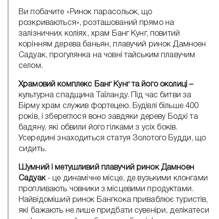
Ви побачите «Ринок парасольок, що
розкриваються», розташований прямо на
залізничних коліях, храм Банг Кунг, повитий
корінням дерева баньян, плавучий ринок Дамноен
Садуак, прогулянка на човні тайським плавучим
селом.
Храмовий комплекс Банг Кунг та його околиці –
культурна спадщина Таїланду. Під час битви за
Бірму храм служив фортецею. Будівлі більше 400
років, і збереглося воно завдяки дереву Бодхі та
бадяну, які обвили його гілками з усіх боків.
Усередині знаходиться статуя Золотого Будди, що
сидить.
Шумний і метушливий плавучий ринок Дамноен
Садуак
- це динамічне місце, де вузькими клонгами
пропливають човники з місцевими продуктами.
Найвідоміший ринок Бангкока приваблює туристів,
які бажають не лише придбати сувеніри, делікатеси