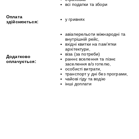
всі податки та збори
Оплата
у гривнях
здійснюється:
авіаперельоти міжнародні та
внутрішній рейс,
вхідні квитки на пам'ятки
архітектури,
віза (за потреби)
Додатково
раннє вселення та пізнє
оплачується:
заселення в/з готелю,
особисті витрати,
транспорт у дні без програми,
чайові гіду та водію
інші доплати