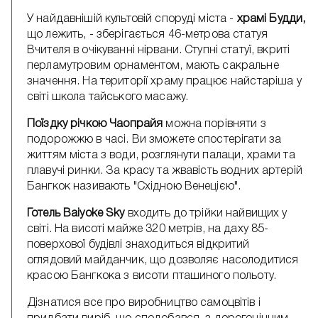
У найдавнішій культовій споруді міста -
храмі Будди,
що лежить, - зберігається 46-метрова статуя
Вчителя в очікуванні нірвани. Ступні статуї, вкриті
перламутровим орнаментом, мають сакральне
значення. На території храму працює найстаріша у
світі школа тайського масажу.
Поїздку річкою Чаопрайя
можна порівняти з
подорожжю в часі. Ви зможете спостерігати за
життям міста з води, розглянути палаци, храми та
плавучі ринки. За красу та жвавість водних артерій
Бангкок називають "Східною Венецією".
Готель Baiyoke Sky
входить до трійки найвищих у
світі. На висоті майже 320 метрів, на даху 85-
поверхової будівлі знаходиться відкритий
оглядовий майданчик, що дозволяє насолодитися
красою Бангкока з висоти пташиного польоту.
Дізнатися все про виробництво самоцвітів і