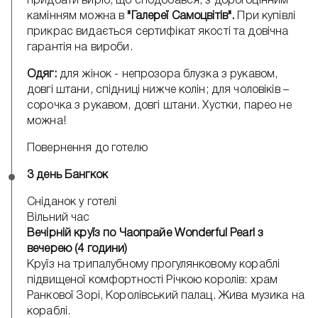
придбати виріб, що сподобався, з дорогоцінним
камінням можна в
"Галереї Самоцвітів".
При купівлі
прикрас видається сертифікат якості та довічна
гарантія на вироби.
Одяг:
для жінок - непрозора блузка з рукавом,
довгі штани, спідниці нижче колін; для чоловіків –
сорочка з рукавом, довгі штани. Хустки, парео не
можна!
Повернення до готелю
3 день Бангкок
Сніданок у готелі
Вільний час
Вечірній круїз по Чаопрайe Wonderful Pearl з
вечерею (4 години)
Круїз на трипалубному прогулянковому кораблі
підвищеної комфортності Річкою королів: храм
Ранкової Зорі, Королівський палац. Жива музика на
кораблі.