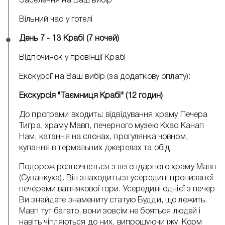
Заселення на Ваш вибір
Вільний час у готелі
День 7 - 13 Крабі (7 ночей)
Відпочинок у провінції Крабі
Екскурсії на Ваш вибір (за додаткову оплату):
Екскурсія "Таємниця Крабі" (12 годин)
До програми входить: відвідування храму Печера
Тигра, храму Мавп, печерного музею Кхао Канап
Нам, катання на слонах, прогулянка човном,
купання в термальних джерелах та обід.
Подорож розпочнеться з легендарного храму Мавп
(Суванкуха). Він знаходиться усередині пронизаної
печерами вапнякової гори. Усередині однієї з печер
Ви знайдете знамениту статую Будди, що лежить.
Мавп тут багато, вони зовсім не бояться людей і
навіть чіпляються до них, випрошуючи їжу. Корм