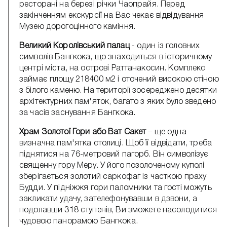
ресторані на березі річки Чаопрайя. Перед
закінченням екскурсії на Вас чекає відвідування
Музею дорогоцінного каміння.
Великий Королівський палац
- один із головних
символів Бангкока, що знаходиться в історичному
центрі міста, на острові Раттанакосин. Комплекс
займає площу 218400 м2 і оточений високою стіною
з білого каменю. На території зосереджено десятки
архітектурних пам'яток, багато з яких було зведено
за часів заснування Бангкока.
Храм Золотої Гори або Ват Сакет
– ще одна
визначна пам'ятка столиці. Щоб її відвідати, треба
піднятися на 76-метровий пагорб. Він символізує
священну гору Меру. У його позолоченому куполі
зберігається золотий саркофаг із часткою праху
Будди. У підніжжя гори паломники та гості можуть
закликати удачу, зателефонувавши в дзвони, а
подолавши 318 ступенів, Ви зможете насолодитися
чудовою панорамою Бангкока.