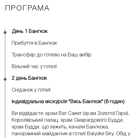
ПРОГРАМА
День 1 Бангкок
Прибуття в Бангкок
Трансфер до готелю на Ваш вибір
Вільний час у готелі
2 день Бангкок
Сніданок у готелі
Індивідуальна екскурсія "Весь Бангкок" (8 годин)
Ви відвідаєте: храм Ват Сакет (храм Золотої Гори),
Королівський палац, храм Смарагдового Будди,
храм Будди, що лежить, канали Бангкока,
панорамний майданчик в готелі Baiyoke Sky. Обід у