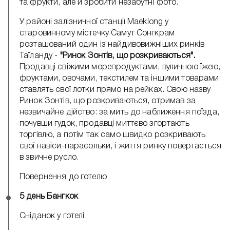
та фрукти, але й зробити незабутні фото.
У районі залізничної станції Maeklong у
старовинному містечку Самут Сонгкрам
розташований один із найдивовижніших ринків
Таїланду -
"Ринок Зонтів, що розкриваються".
Продавці свіжими морепродуктами, вуличною їжею,
фруктами, овочами, текстилем та іншими товарами
ставлять свої лотки прямо на рейках. Свою назву
Ринок Зонтів, що розкриваються, отримав за
незвичайне дійство: за мить до наближення поїзда,
почувши гудок, продавці миттєво згортають
торгівлю, а потім так само швидко розкривають
свої навіси-парасольки, і життя ринку повертається
в звичне русло.
Повернення до готелю
5 день Бангкок
Сніданок у готелі