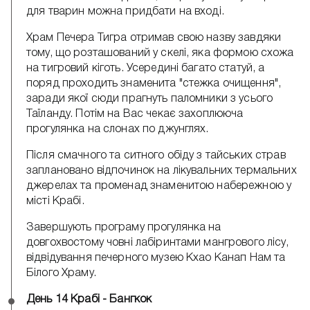
для тварин можна придбати на вході.
Храм Печера Тигра отримав свою назву завдяки
тому, що розташований у скелі, яка формою схожа
на тигровий кіготь. Усередині багато статуй, а
поряд проходить знаменита "стежка очищення",
заради якої сюди прагнуть паломники з усього
Таїланду. Потім на Вас чекає захоплююча
прогулянка на слонах по джунглях.
Після смачного та ситного обіду з тайських страв
заплановано відпочинок на лікувальних термальних
джерелах та променад знаменитою набережною у
місті Крабі.
Завершують програму прогулянка на
довгохвостому човні лабіринтами мангрового лісу,
відвідування печерного музею Кхао Канап Нам та
Білого Храму.
День 14 Крабі - Бангкок