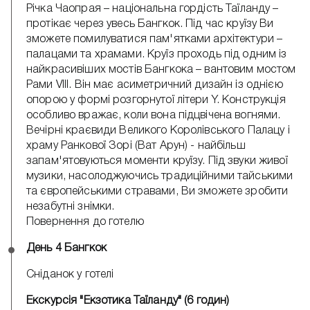
Річка Чаопрая – національна гордість Таїланду –
протікає через увесь Бангкок. Під час круїзу Ви
зможете помилуватися пам'ятками архітектури –
палацами та храмами. Круїз проходь під одним із
найкрасивіших мостів Бангкока – вантовим мостом
Рами VIII. Він має асиметричний дизайн із однією
опорою у формі розгорнутої літери Y. Конструкція
особливо вражає, коли вона підцвічена вогнями.
Вечірні краєвиди Великого Королівського Палацу і
храму Ранкової Зорі (Ват Арун) - найбільш
запам'ятовуються моменти круїзу. Під звуки живої
музики, насолоджуючись традиційними тайськими
та європейськими стравами, Ви зможете зробити
незабутні знімки.
Повернення до готелю
День 4 Бангкок
Сніданок у готелі
Екскурсія "Екзотика Таїланду" (6 годин)