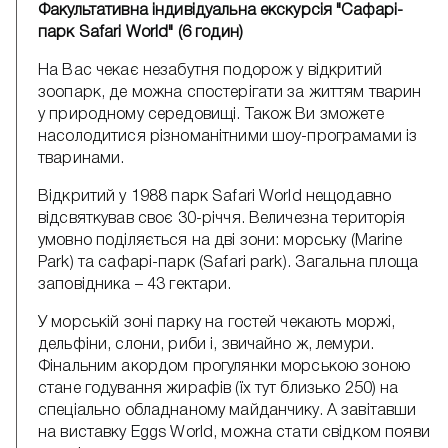
Факультативна індивідуальна екскурсія "Сафарі-
парк Safari World" (6 годин)
На Вас чекає незабутня подорож у відкритий
зоопарк, де можна спостерігати за життям тварин
у природному середовищі. Також Ви зможете
насолодитися різноманітними шоу-програмами із
тваринами.
Відкритий у 1988 парк Safari World нещодавно
відсвяткував своє 30-річчя. Величезна територія
умовно поділяється на дві зони: морську (Marine
Park) та сафарі-парк (Safari park). Загальна площа
заповідника – 43 гектари.
У морській зоні парку на гостей чекають моржі,
дельфіни, слони, риби і, звичайно ж, лемури.
Фінальним акордом прогулянки морською зоною
стане годування жирафів (їх тут близько 250) на
спеціально обладнаному майданчику. А завітавши
на виставку Eggs World, можна стати свідком появи