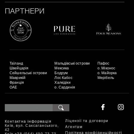
ПАРТНЕРИ
Таїланд
Мальдівські острови
Пафос
Швейцарія
Мексика
о. Міконос
Сейшельські острови
Бодрум
о. Майорка
Маврикій
Лос Кабос
Мерібель
Франція
Халкідіки
ОАЕ
о. Сардинія
Контактна інформація
Ліцензії та договори
Київ, вул. Саксаганського,
Агентам
42
Політика конфіденційності