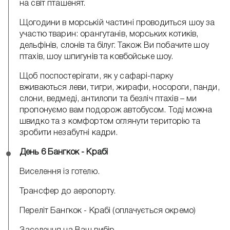
на світ пташенят.
Щогодини в морській частині проводиться шоу за
участю тварин: орангутанів, морських котиків,
дельфінів, слонів та білуг. Також Ви побачите шоу
птахів, шоу шпигунів та ковбойське шоу.
Щоб поспостерігати, як у сафарі-парку
вживаються леви, тигри, жирафи, носороги, панди,
слони, ведмеді, антилопи та безліч птахів – ми
пропонуємо вам подорож автобусом. Тоді можна
швидко та з комфортом оглянути територію та
зробити незабутні кадри.
День 6 Бангкок - Крабі
Виселення із готелю.
Трансфер до аеропорту.
Переліт Бангкок - Крабі (оплачується окремо)