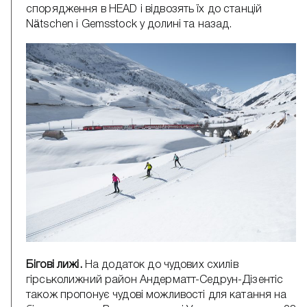
спорядження в HEAD і відвозять їх до станцій
Nätschen і Gemsstock у долині та назад.
Бігові лижі.
На додаток до чудових схилів
гірськолижний район Андерматт-Седрун-Дізентіс
також пропонує чудові можливості для катання на