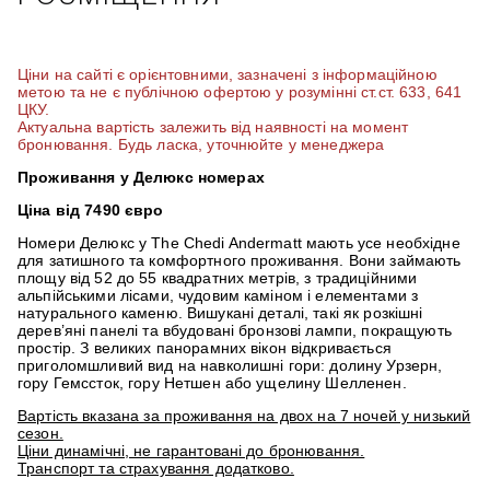
Ціни на сайті є орієнтовними, зазначені з інформаційною
метою та не є публічною офертою у розумінні ст.ст. 633, 641
ЦКУ.
Актуальна вартість залежить від наявності на момент
бронювання. Будь ласка, уточнюйте у менеджера
Проживання у Делюкс номерах
Ціна від 7490 євро
Номери Делюкс у The Chedi Andermatt мають усе необхідне
для затишного та комфортного проживання. Вони займають
площу від 52 до 55 квадратних метрів, з традиційними
альпійськими лісами, чудовим каміном і елементами з
натурального каменю. Вишукані деталі, такі як розкішні
дерев’яні панелі та вбудовані бронзові лампи, покращують
простір. З великих панорамних вікон відкривається
приголомшливий вид на навколишні гори: долину Урзерн,
гору Гемссток, гору Нетшен або ущелину Шелленен.
Вартість вказана за проживання на двох на 7 ночей у низький
сезон.
Ціни динамічні, не гарантовані до бронювання.
Транспорт та страхування додатково.