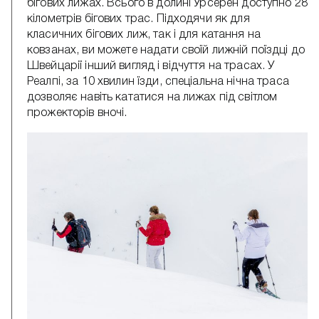
бігових лижах. Всього в долині Урсерен доступно 28
кілометрів бігових трас. Підходячи як для
класичних бігових лиж, так і для катання на
ковзанах, ви можете надати своїй лижній поїздці до
Швейцарії інший вигляд і відчуття на трасах. У
Реалпі, за 10 хвилин їзди, спеціальна нічна траса
дозволяє навіть кататися на лижах під світлом
прожекторів вночі.