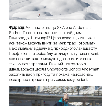
Фрірайд.
Чи знаєте ви, що SkiArena Andermatt-
Sedrun-Disentis вважається фрірайдним
Ельдорадо Швейцарії? Це означає, що тут лижні
аси також можуть вийти за межі трас і отримати
максимальну віддачу від природного ландшафту.
Професіонали фрірайду отримують тут свої гроші,
але новачки також можуть вдосконалити свою
техніку поза трасами. Лижний інструктор зі
швейцарської школи Snowsports School Andermatt
захопить вас у пригоду та покаже найкрасивіші
позатрасові траси в гірськолижному регіоні.