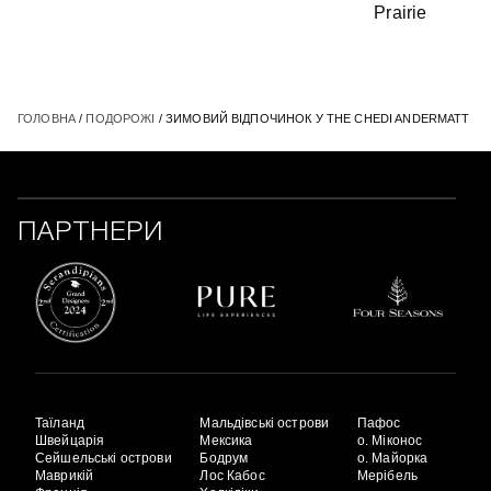
Prairie
ГОЛОВНА
/
ПОДОРОЖІ
/ ЗИМОВИЙ ВІДПОЧИНОК У THE CHEDI ANDERMATT
ПАРТНЕРИ
Таїланд
Мальдівські острови
Пафос
Швейцарія
Мексика
о. Міконос
Сейшельські острови
Бодрум
о. Майорка
Маврикій
Лос Кабос
Мерібель