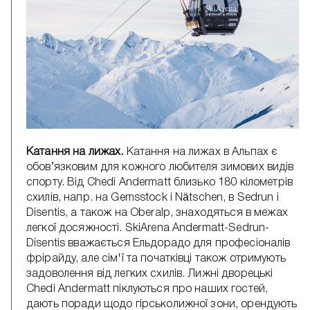
Катання на лижах.
Катання на лижах в Альпах є
обов’язковим для кожного любителя зимових видів
спорту. Від Chedi Andermatt близько 180 кілометрів
схилів, напр. на Gemsstock і Nätschen, в Sedrun і
Disentis, а також на Oberalp, знаходяться в межах
легкої досяжності. SkiArena Andermatt-Sedrun-
Disentis вважається Ельдорадо для професіоналів
фрірайду, але сім'ї та початківці також отримують
задоволення від легких схилів. Лижні дворецькі
Chedi Andermatt піклуються про наших гостей,
дають поради щодо гірськолижної зони, орендують