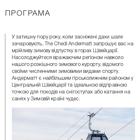
ПРОГРАМА
У затишну пору року, коли засніжені дахи шале
зачаровують, The Chedi Andermatt запрошує вас на
мрійливу зимову відпустку в горах Швейцарії.
Насолоджуйтеся вражаючим регіоном навколо
нашого розкішного зимового курорту, відомого
своїми численними зимовими видами спорту.
Андерматт є найбільшим гірськолижним районом у
Центральній Швейцарії та ідеальною відправною
точкою для походів на снігоступах або катання на
санях у Зимовій країні чудес.