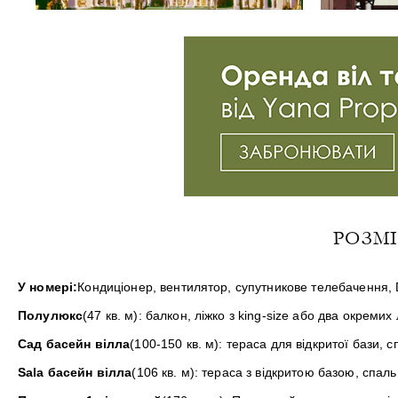
РОЗМІ
У номері:
Кондиціонер, вентилятор, супутникове телебачення, D
Полулюкс
(47 кв. м): балкон, ліжко з king-size або два окреми
Сад басейн вілла
(100-150 кв. м): тераса для відкритої бази, 
Sala басейн вілла
(106 кв. м): тераса з відкритою базою, спа