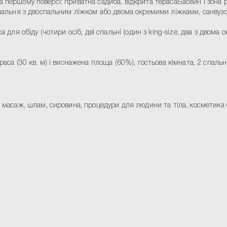
 На першому поверсі: приватна садиба, відкрита терасаБасейн і зона 
спальня з двоспальним ліжком або двома окремими ліжками, санвузол
са для обіду (чотири осіб, дві спальні (один з king-size, два з двома
раса (30 кв. м) і виснажена площа (60%), гостьова кімната, 2 спальні
, масаж, шлам, сировина, процедури для людини та тіла, косметика C