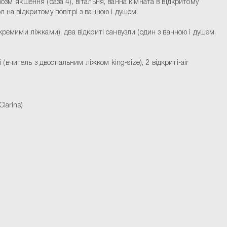
розм'якшення (база 4), вітальня, ванна кімната в відкритому
 на відкритому повітрі з ванною і душем.
 окремими ліжками), два відкриті санвузли (один з ванною і душем,
 (вчитель з двоспальним ліжком king-size), 2 відкриті-air
larins)