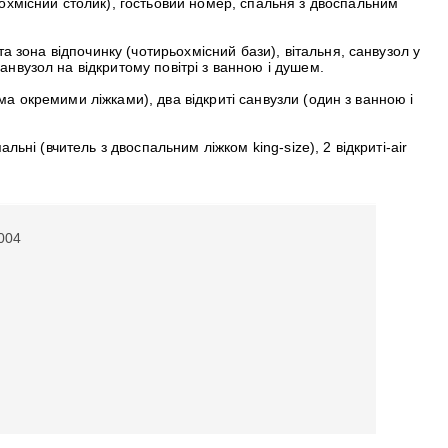
рьохмісний столик), гостьовий номер, спальня з двоспальним
а зона відпочинку (чотирьохмісний бази), вітальня, санвузол у
нвузол на відкритому повітрі з ванною і душем.
вома окремими ліжками), два відкриті санвузли (один з ванною і
льні (вчитель з двоспальним ліжком king-size), 2 відкриті-air
2004