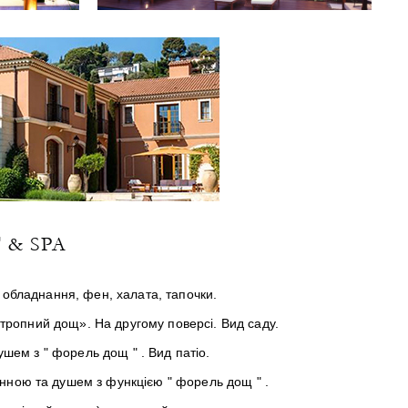
 & SPA
е обладнання, фен, халата, тапочки.
 «тропний дощ». На другому поверсі. Вид саду.
душем з " форель дощ " . Вид патіо.
анною та душем з функцією " форель дощ " .