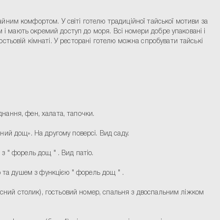
йним комфортом. У світі готелю традиційної тайської мотиви за
м і мають окремий доступ до моря. Всі номери добре упаковані і
стьовій кімнаті. У ресторані готелю можна спробувати тайські
днання, фен, халата, тапочки.
пний дощ». На другому поверсі. Вид саду.
з " форель дощ " . Вид патіо.
 та душем з функцією " форель дощ " .
місний столик), гостьовий номер, спальня з двоспальним ліжком