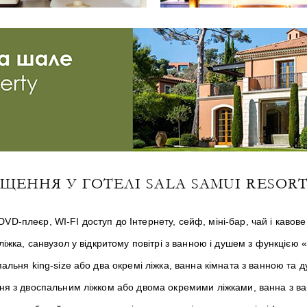
ЩЕННЯ У ГОТЕЛІ SALA SAMUI RESORT
VD-плеєр, WI-FI доступ до Інтернету, сейф, міні-бар, чай і кавов
х ліжка, санвузол у відкритому повітрі з ванною і душем з функцією
спальня king-size або два окремі ліжка, ванна кімната з ванною та 
льня з двоспальним ліжком або двома окремими ліжками, ванна з в