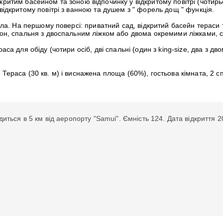
ідкритим басейном та зоною відпочинку у відкритому повітрі (чоти
відкритому повітрі з ванною та душем з " форель дощ " функція.
лла. На першому поверсі: приватний сад, відкритий басейн тераси т
кон, спальня з двоспальним ліжком або двома окремими ліжками, са
раса для обіду (чотири осіб, дві спальні (один з king-size, два з д
 Тераса (30 кв. м) і виснажена площа (60%), гостьова кімната, 2 спа
диться в 5 км від аеропорту "Samui". Ємність 124. Дата відкриття 