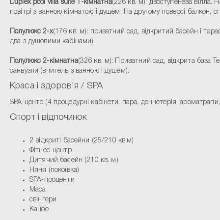
Duplex pool villa suite 1-кімнатна
(226 кв. м): двоступенева вілла.
повітрі з ванною кімнатою і душем. На другому поверсі балкон, 
Полулюкс 2-х
(176 кв. м): приватний сад, відкритий басейн і тера
два з душовими кабінами).
Полулюкс 2-кімнатна
(326 кв. м): Приватний сад, відкрита база Те
санвузли (вчитель з ванною і душем).
Краса і здоров'я / SPA
SPA-центр (4 процедурні кабінети, пара, деннетерія, ароматрапи
Спорт і відпочинок
2 відкриті басейни (25/210 кв.м)
Фітнес-центр
Дитячий басейн (210 кв. м)
Няня (покоївка)
SPA-проценти
Маса
свінгери
Каное