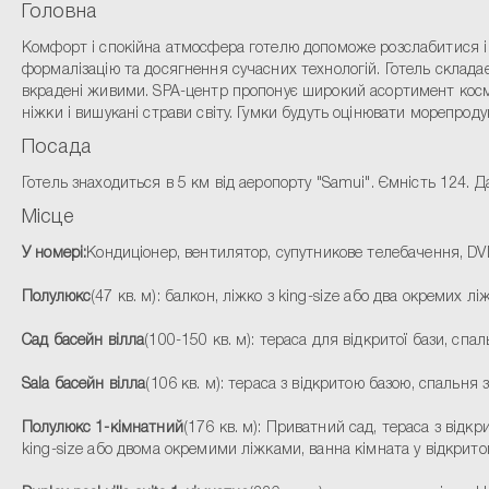
Головна
Комфорт і спокійна атмосфера готелю допоможе розслабитися і 
формалізацію та досягнення сучасних технологій. Готель складає
вкрадені живими. SPA-центр пропонує широкий асортимент космет
ніжки і вишукані страви світу. Гумки будуть оцінювати морепродук
Посада
Готель знаходиться в 5 км від аеропорту "Samui". Ємність 124. 
Місце
У номері:
Кондиціонер, вентилятор, супутникове телебачення, DVD-
Полулюкс
(47 кв. м): балкон, ліжко з king-size або два окремих л
Сад басейн вілла
(100-150 кв. м): тераса для відкритої бази, спа
Sala басейн вілла
(106 кв. м): тераса з відкритою базою, спальн
Полулюкс 1-кімнатний
(176 кв. м): Приватний сад, тераса з від
king-size або двома окремими ліжками, ванна кімната у відкрито