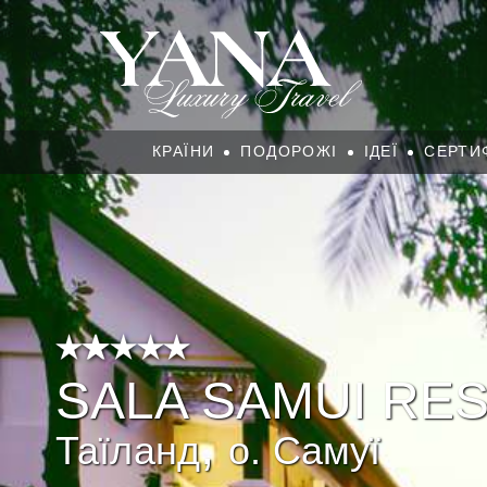
КРАЇНИ
ПОДОРОЖІ
ІДЕЇ
СЕРТИ
SALA SAMUI RES
,
Таїланд
о. Самуї