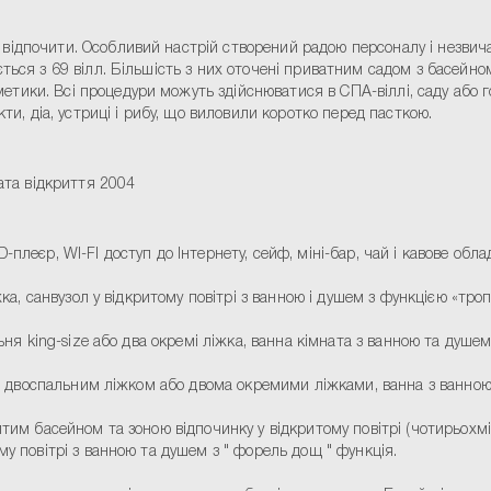
відпочити. Особливий настрій створений радою персоналу і незвича
ться з 69 вілл. Більшість з них оточені приватним садом з басейно
ики. Всі процедури можуть здійснюватися в СПА-віллі, саду або го
ти, діа, устриці і рибу, що виловили коротко перед пасткою.
Дата відкриття 2004
плеєр, WI-FI доступ до Інтернету, сейф, міні-бар, чай і кавове обла
іжка, санвузол у відкритому повітрі з ванною і душем з функцією «тро
льня king-size або два окремі ліжка, ванна кімната з ванною та душем 
я з двоспальним ліжком або двома окремими ліжками, ванна з ванною
критим басейном та зоною відпочинку у відкритому повітрі (чотирьох
му повітрі з ванною та душем з " форель дощ " функція.