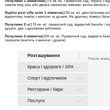
Полулюкс 1-кімнатний
(176 кв. м): Приватний сад, тераса з в
ліжком king-size або двома окремими ліжками, ванна кімната у 
Duplex pool villa suite 1-кімнатна
(226 кв. м): двоступенева ві
відкритому повітрі з ванною та душем. На другому поверсі бал
Полулюкс 2-х
(176 кв. м): приватний сад, відкритий басейн і те
душем, два з душовими кабінами).
Полулюкс 2-кімнатна
(326 кв. м): Приватний сад, відкрита база
санвузли (вчитель з ванною і душем).
Розташування
Готель знахо
Краса і здоров'я / SPA
Спорт і відпочинок
Ресторани і бари
Послуги