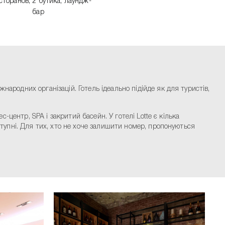
сторанов, 2 бутика, лаундж-
бар
народних організацій. Готель ідеально підійде як для туристів,
с-центр, SPA і закритий басейн. У готелі Lotte є кілька
оступні. Для тих, хто не хоче залишити номер, пропонуються