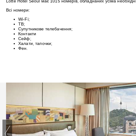
Lotte Hotel Seoul має 1015 номерів, обладнаних усіма необхід
Всі номери:
Wi-Fi;
ТВ;
Супутникове телебачення;
Контакти
Сейф;
Халати, тапочки;
Фен.