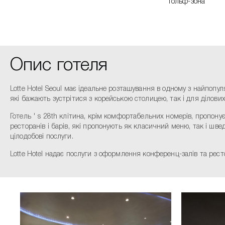
Гольф-зона
Опис готеля
Lotte Hotel Seoul має ідеальне розташування в одному з найпопу
які бажають зустрітися з корейською столицею, так і для ділови
Готель ' s 28th клітина, крім комфортабельних номерів, пропонує г
ресторанів і барів, які пропонують як класичний меню, так і шв
цілодобові послуги.
Lotte Hotel надає послуги з оформлення конференц-залів та рест