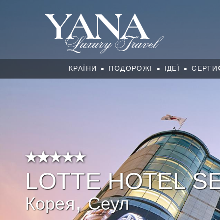
КРАЇНИ
ПОДОРОЖІ
ІДЕЇ
СЕРТИ
LOTTE HOTEL S
,
Корея
Сеул