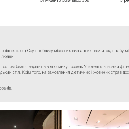
СПА-центр Sulwhasoo Spa
5 ре
лярніших площ Сеул, поблизу місцевих визначних пам'яток, штабу між
х людей.
остям безліч варіантів відпочинку і розваг. У готелі є власний фітне
едський стіл. Крім того, на замовлення дієтичних і жовчних страв д
оранів.