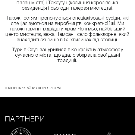
палац міста) і Токсугун (колишня королівська
резиденція і сьогодні галерея мистецтв).
Також гостям пропонуються спеціалізовані сусіди, які
спеціалізуються на виробництві конкретної їжі. Ми
також повинні відвідати храм Чонгмьо, найбільший
центр мистецтв, вежа Намсан і село фольклорне, який
знаходиться лише в 50 хвилинах від столиці.
Тури в Сеулі занурилися в конфліктну атмосферу
сучасного міста, що вдало зберегла свої давні
традиції.
ГОЛОВНА
/
КРАЇНИ
/
КОРЕЯ
/ СЕУЛ
ПАРТНЕРИ