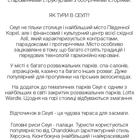
старовинними структурами з 600-річними історіями.
ЯК ТУРИ В СЕУЛ?
Сеул не тільки столиця і найбільший місто Південної
Кореї, але і фінансовий і культурний центр всієї східної
Азії, який характеризується контрастами,
парадоксами і протиріччями. Місто особливо
зацікавлене в тому, що багато століть традицій і
передових технологій гармонійно керовані.
У місті є багато розважальних парків, спа-салонів,
атракціонів, казино та багато інших розваг. Дуже
популярний для прогулянки на гірських велосипедах.
На додаток до тематичних парків Сеул є одним з
найбільших в світі закритих розважальних парків, Lotte
Wardle. Щодня на горі столиці відбуваються змагання.
Відпочинок в Сеулі - це чудова тераса для засмаги.
Головні риси Сеул - палаци. Туристи користуються
популярністю від Chandokkun (архітектурний стиль
Херсона, Кюнгбокуна (найбільший і найкрасивіший