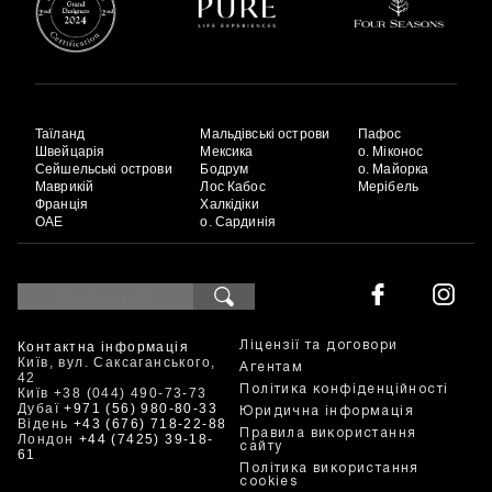
Таїланд
Мальдівські острови
Пафос
Швейцарія
Мексика
о. Міконос
Сейшельські острови
Бодрум
о. Майорка
Маврикій
Лос Кабос
Мерібель
Франція
Халкідіки
ОАЕ
о. Сардинія
Контактна інформація
Ліцензії та договори
Київ, вул. Саксаганського,
Агентам
42
Політика конфіденційності
Київ +38 (044) 490-73-73
Дубаї
+971 (56) 980-80-33
Юридична інформація
Відень
+43 (676) 718-22-88
Правила використання
Лондон
+44 (7425) 39-18-
сайту
61
Політика використання
cookies