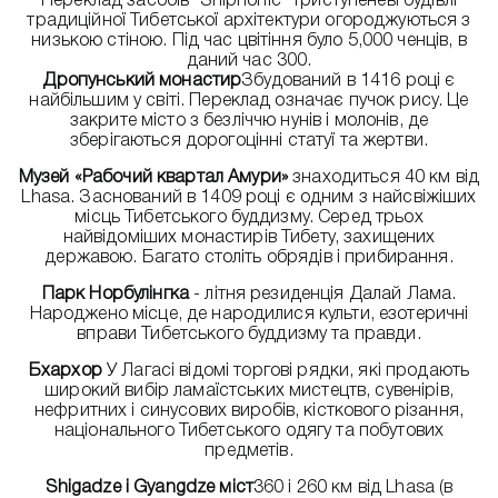
Переклад засобів "Shiphonic" Триступеневі будівлі
традиційної Тибетської архітектури огороджуються з
низькою стіною. Під час цвітіння було 5,000 ченців, в
даний час 300.
Дропунський монастир
Збудований в 1416 році є
найбільшим у світі. Переклад означає пучок рису. Це
закрите місто з безліччю нунів і молонів, де
зберігаються дорогоцінні статуї та жертви.
Музей «Рабочий квартал Амури»
знаходиться 40 км від
Lhasa. Заснований в 1409 році є одним з найсвіжіших
місць Тибетського буддизму. Серед трьох
найвідоміших монастирів Тибету, захищених
державою. Багато століть обрядів і прибирання.
Парк Норбулінгка
- літня резиденція Далай Лама.
Народжено місце, де народилися культи, езотеричні
вправи Тибетського буддизму та правди.
Бхархор
У Лагасі відомі торгові рядки, які продають
широкий вибір ламаїстських мистецтв, сувенірів,
нефритних і синусових виробів, кісткового різання,
національного Тибетського одягу та побутових
предметів.
Shigadze і Gyangdze міст
360 і 260 км від Lhasa (в