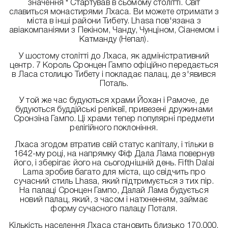
значення " Стартував в сьомому столітті. Світ
славиться монастирями Лхаса. Ви можете отримати з
міста в інші райони Тибету. Lhasa пов'язана з
авіакомпаніями з Пекіном, Чанду, Чунціном, Сіанемом і
Катманду (Непал).
У шостому столітті до Лхаса, як адміністративний
центр. 7 Король Сронцен Гампо офіційно передається
в Ласа столицю Тибету і покладає палац, де з'явився
Поталь.
У той же час будуються храми Йохан і Рамоче, де
будуються буддійські реліквії, привезені дружинами
Сронзіна Гампо. Ці храми тепер популярні предмети
релігійного поклоніння.
Лхаса згодом втратив свій статус капіталу, і тільки в
1642-му році, на напрямку Фіф Дала Лама повернув
його, і зберігає його на сьогоднішній день. Fifth Dalai
Lama зробив багато для міста, що свідчить про
сучасний стиль Lhasa, який підтримується з тих пір.
На палаці Сронцен Гампо, Далай Лама будується
новий палац, який, з часом і натхненням, займає
форму сучасного палацу Поталя.
Кількість населення Лхаса становить близько 170,000.