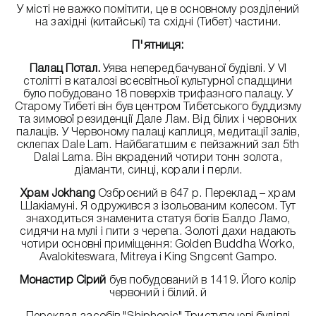
У місті не важко помітити, це в основному розділений
на західні (китайські) та східні (Тибет) частини.
П'ятниця:
Палац Потал.
Уява непередбачуваної будівлі. У VІ
столітті в каталозі всесвітньої культурної спадщини
було побудовано 18 поверхів трифазного палацу. У
Старому Тибеті він був центром Тибетського буддизму
та зимової резиденції Дале Лам. Від білих і червоних
палаців. У Червоному палаці каплиця, медитації залів,
склепах Dale Lam. Найбагатшим є пейзажний зал 5th
Dalai Lama. Він вкрадений чотири тонн золота,
діаманти, синці, корали і перли.
Храм Jokhang
Озброєний в 647 р. Переклад – храм
Шакіамуні. Я одружився з ізольованим колесом. Тут
знаходиться знаменита статуя богів Балдо Ламо,
сидячи на мулі і пити з черепа. Золоті дахи надають
чотири основні приміщення: Golden Buddha Worko,
Avalokiteswara, Mitreya і King Sngcent Gampo.
Монастир Сірий
був побудований в 1419. Його колір
червоний і білий. й