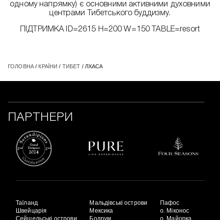
одному напрямку) є основними активними духовними
центрами Тибетського буддизму.
ПІДТРИМКА ID=2615 H=200 W=150 TABLE=resort
ГОЛОВНА
/
КРАЇНИ
/
ТИБЕТ
/ ЛХАСА
ПАРТНЕРИ
Таїланд
Мальдівські острови
Пафос
Швейцарія
Мексика
о. Міконос
Сейшельські острови
Бодрум
о. Майорка