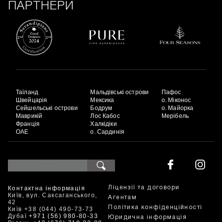
ПАРТНЕРИ
Таїланд
Мальдівські острови
Пафос
Швейцарія
Мексика
о. Міконос
Сейшельські острови
Бодрум
о. Майорка
Маврикій
Лос Кабос
Мерібель
Франція
Халкідіки
ОАЕ
о. Сардинія
Контактна інформація
Ліцензії та договори
Київ, вул. Саксаганського,
Агентам
42
Політика конфіденційності
Київ +38 (044) 490-73-73
Дубаї
+971 (56) 980-80-33
Юридична інформація