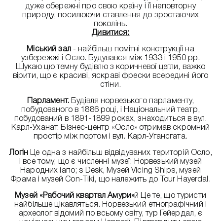
дуже обережні про свою країну і її неповторну
природу, посилюючи ставлення до зростаючих
поколінь.
Дивитися:
Міський зал
- найбільш помітні конструкції на
узбережжі і Осло. Будувався між 1933 і 1950 рр.
Шукаю цю темну будівлю з коричневої цегли, важко
вірити, що є красиві, яскраві фрески всередині його
стіни.
Парламент.
Будівля норвезького парламенту,
побудованого в 1886 році, і Національний театр,
побудований в 1891-1899 роках, знаходиться в вул.
Карл-Уханат. Бізнес-центр «Осло» отримав скромний
простір між портом і вул. Карл-Угансгата.
Логін
Це одна з найбільш відвідуваних територій Осло,
і все тому, що є численні музеї: Норвезький музей
Народних іапо; s Desk, Музей Vicing Ships, музей
Фрама і музей Con-Tiki, що належить до Tour Hayerdal.
Музей «Рабочий квартал Амури»
й Це те, що туристи
найбільше цікавляться. Норвезький етнографічний і
археолог відомий по всьому світу, тур Гейердал, є