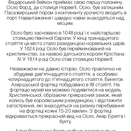
Фадерський бейкон приймає свою першу полонину,
Осло Форд, де столиця Норвегії, Осло, був затишним.
Пасажирський пором з континенту урочисто входить в
порт. Навантаження і швидко човни знаходяться над
місцем.
Осло було засновано в 1048 році і є найстарішою
столицею північної Європи. У кінці тринадцятого
століття це місто стало резиденцією норвезьких царів.
У 1624 році Осло був перейменований на
християнство, за назвою датського короля Крістіана
IV. У 1814 році Осло став столицею Норвегії.
Незважаючи на давню історію, Осло практично не
збудував дев'ятнадцятого століття, а особливо
чотирнадцятого до п'ятнадцятого століття. Виняток
Азершуської фортеці побудовано в XII столітті. На
фортецю музей ми можемо подивитися на модель
Християнської, обрізаючи прекрасний замок, який
колись був королівським резиденцією, і відстежити
загострення, які знаходяться на ризику перебування
на фортеці кожні 15-20 хвилин. З фортеці
відкривається прекрасний вид на Осло, Акер Бригга і
бухту.