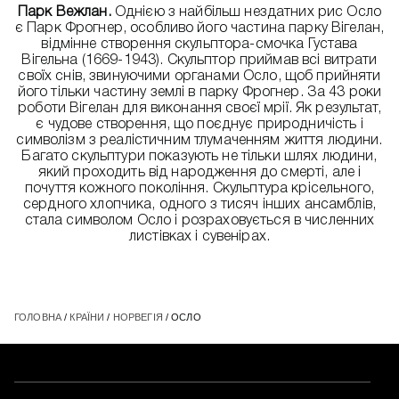
Парк Вежлан.
Однією з найбільш нездатних рис Осло
є Парк Фрогнер, особливо його частина парку Вігелан,
відмінне створення скульптора-смочка Густава
Вігельна (1669-1943). Скульптор приймав всі витрати
своїх снів, звинуючими органами Осло, щоб прийняти
його тільки частину землі в парку Фрогнер. За 43 роки
роботи Вігелан для виконання своєї мрії. Як результат,
є чудове створення, що поєднує природничість і
символізм з реалістичним тлумаченням життя людини.
Багато скульптури показують не тільки шлях людини,
який проходить від народження до смерті, але і
почуття кожного покоління. Скульптура крісельного,
сердного хлопчика, одного з тисяч інших ансамблів,
стала символом Осло і розраховується в численних
листівках і сувенірах.
ГОЛОВНА
/
КРАЇНИ
/
НОРВЕГІЯ
/ ОСЛО