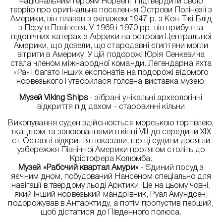
національним героям Норвегії. Підтвердити свою
теорію про оригінальне поселення Острови Полінезії з
Америки, він плавав з екіпажем 1947 р. з Кон-Тікі Блід
з Перу в Полінезія. У 1969 і 1970 рр. він прибув на
підопічних катерах з Африки на острови Центральної
Америки, що довели, що стародавні єгиптяни могли
вітрити в Америку. У цій подорожі Юрія Сенкевича
стала членом міжнародної команди. Легендарна яхта
«Ра» і багато інших експонатів на подорожі відомого
норвезького і утворилася головна виставка музею.
Музей Viking Ships
- зібрані унікальні археологічні
відкриття під дахом - старовинні кільни
Викопування суден здійснюється морською торгівлею,
ткацтвом та завоюваннями в кінці VIII до середини ХІХ
ст. Останні відкриття показали, що ці судини досягли
узбережжя Північної Америки протягом століть до
Крістофера Колюмба.
Музей «Рабочий квартал Амури»
- Єдиний посуд з
яєчним дном, побудований Нансеном спеціально для
навігації в твердому льоді Арктики. Це на цьому човні,
який інший норвезький мандрівник, Руал Амундсен,
подорожував в Антарктиду, а потім пропустив перший,
щоб дістатися до Південного полюса.