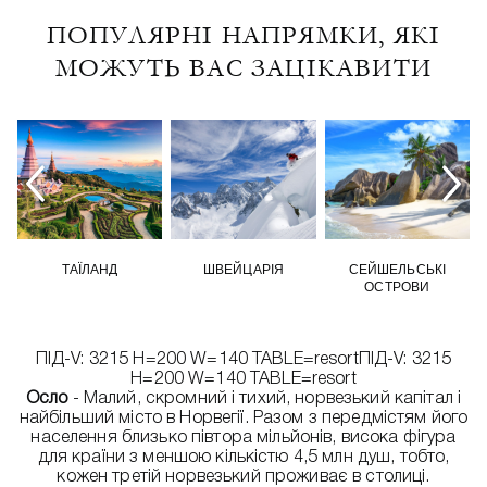
ПОПУЛЯРНІ НАПРЯМКИ, ЯКІ
МОЖУТЬ ВАС ЗАЦІКАВИТИ
ТАЇЛАНД
ШВЕЙЦАРІЯ
СЕЙШЕЛЬСЬКІ
ОСТРОВИ
ПІД-V: 3215 H=200 W=140 TABLE=resortПІД-V: 3215
H=200 W=140 TABLE=resort
Осло
- Малий, скромний і тихий, норвезький капітал і
найбільший місто в Норвегії. Разом з передмістям його
населення близько півтора мільйонів, висока фігура
для країни з меншою кількістю 4,5 млн душ, тобто,
кожен третій норвезький проживає в столиці.